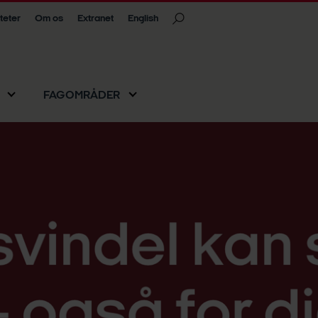
iteter
Om os
Extranet
English
FAGOMRÅDER