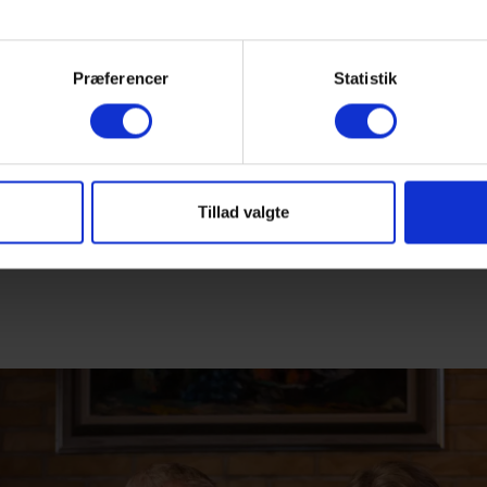
Præferencer
Statistik
SVINDELBAROMETER
S
Følg med i udviklingen
D
Tillad valgte