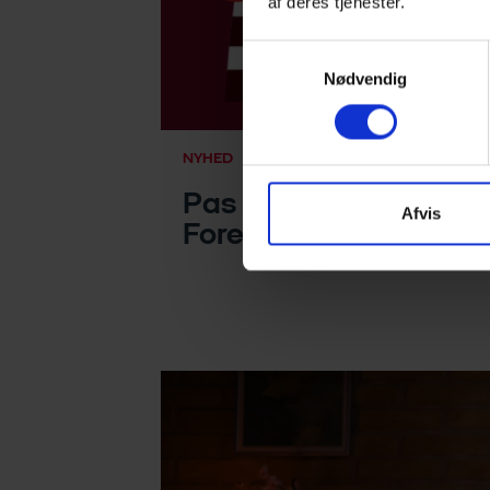
af deres tjenester.
Samtykkevalg
Nødvendig
NYHED
Pas på i
Afvis
Foreningsdanmark