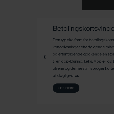
Netbanksvindel
handle og ens
Omfatter særligt sager, hvor offeret
 på et link
MitID brugernavn). Kriminelle konta
 betalingskort
autoritet, så de kan få adgang til 
❮
 koder ud af
LÆS MERE
lse med køb