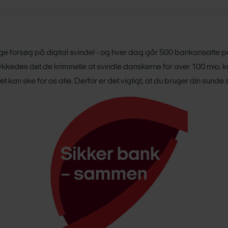
 forsøg på digital svindel - og hver dag går 500 bankansatte p
lykkedes det de kriminelle at svindle danskerne for over 100 mio. k
t kan ske for os alle. Derfor er det vigtigt, at du bruger din sunde