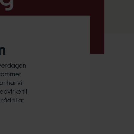
n
hverdagen
 kommer
r har vi
dvirke til
åd til at