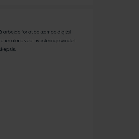
å arbejde for at bekæmpe digital
roner alene ved investeringssvindel i
 skepsis.