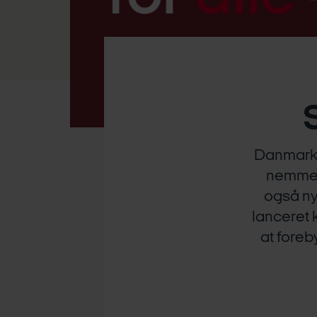
Danmark 
nemmer
også ny
lanceret 
at foreb