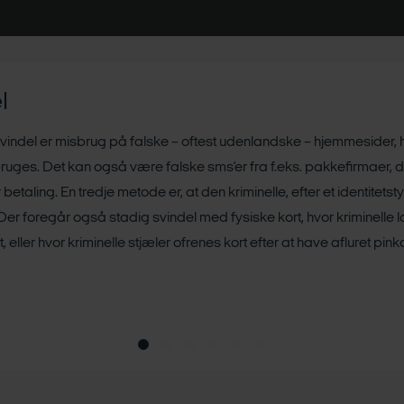
 overtales til enten selv at overføre penge eller afgiver sine pers
kter ofre via mail, sms og telefonopkald og foregiver at være en ba
kundens netbank.