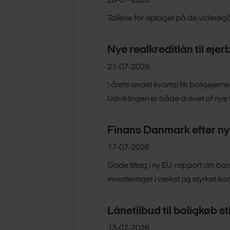
28-07-2026
Tallene for optaget på de videregå
Nye realkreditlån til ejer
21-07-2026
I årets andet kvartal fik boligejerne
Udviklingen er både drevet af nye lån
Finans Danmark efter ny
17-07-2026
Gode tiltag i ny EU-rapport om ban
investeringer i vækst og styrket kon
Lånetilbud til boligkøb 
13-07-2026