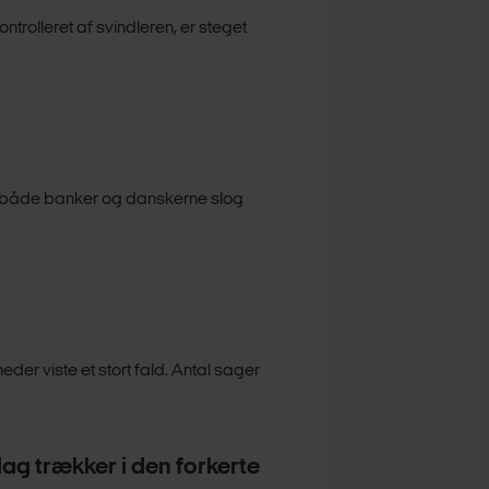
ontrolleret af svindleren, er steget
en både banker og danskerne slog
der viste et stort fald. Antal sager
lag trækker i den forkerte