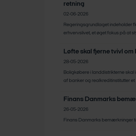
retning
02-06-2026
Regeringsgrundlaget indeholder fle
erhvervslivet, et øget fokus på at s
Løfte skal fjerne tvivl om 
28-05-2026
Boligkøbere i landdistrikterne skal
af banker og realkreditinstitutter et k
Finans Danmarks bemærk
26-05-2026
Finans Danmarks bemærkninger til