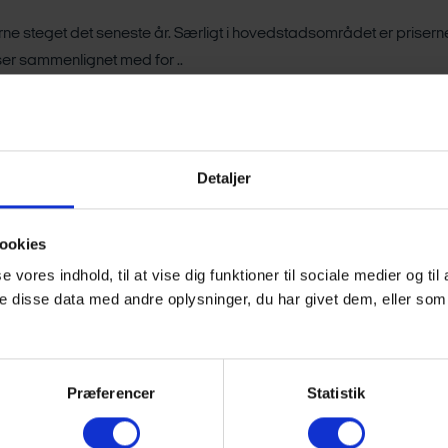
erne steget det seneste år. Særligt i hovedstadsområdet er prisern
ser sammenlignet med for ..
teringsfonde forgyldt igen i maj
Detaljer
t positive afkast i stort set alle kategorier af danske investerin
onde løftet til nye hø..
ookies
se vores indhold, til at vise dig funktioner til sociale medier og til
– færre låneomlægninger driver udviklingen
 disse data med andre oplysninger, du har givet dem, eller som 
ort statistikken for lånetilbud for maj 2026.
Præferencer
Statistik
til Nord- og Østsjælland