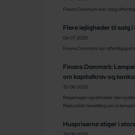
Finans Danmark har i dag offentliggj
Flere lejligheder til sal
09-07-2026
Finans Danmark har offentliggjort s
Finans Danmark: Lempels
om kapitalkrav og konkur
30-06-2026
Regeringen opretholder den syste
Risikoråds henstilling om at lempe krav
Huspriserne stiger i stor
18-06-2026