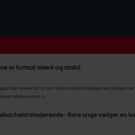
e er fortsat stærk og stabil
ort de nyeste tal for, hvor stor en del af boligejernes ydelser der
ækker både parcel- o..
sbachelorstuderende - flere unge vælger en karr