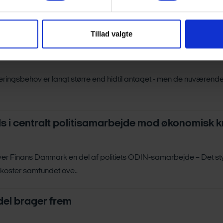
tatistikken for boligmarkedet for maj 2025.
Tillad valgte
nger – bankerne er en afgørende del af løsnin
steringsbehov er langt større end hidtil antaget - men de nuvær
 i centralt politisamarbejde mod økonomisk kr
bliver Finans Danmark en del af politiets ODIN-samarbejde – Det s
r koster samfundet ove..
del brager frem