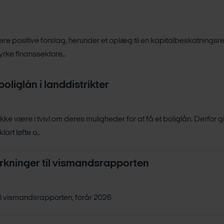
re positive forslag, herunder et oplæg til en kapitalbeskatningsre
tyrke finanssektore..
boliglån i landdistrikter
 ikke være i tvivl om deres muligheder for at få et boliglån. Derf
lart løfte o..
ninger til vismandsrapporten
 vismandsrapporten, forår 2026