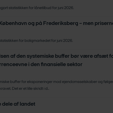
ort statistikken for lånetilbud for juni 2026.
g i København og på Frederiksberg – men priserne
tatistikken for boligmarkedet for juni 2026.
en af den systemiske buffer bør være afsæt fo
renceevne i den finansielle sektor
miske buffer for eksponeringer mod ejendomsselskaber og følge
et. Det er et lille skridt i d..
e dele af landet