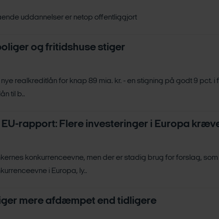
ende uddannelser er netop offentliggjort
boliger og fritidshuse stiger
 nye realkreditlån for knap 89 mia. kr. - en stigning på godt 9 pct. i 
 til b..
 EU-rapport: Flere investeringer i Europa kræ
kernes konkurrenceevne, men der er stadig brug for forslag, som 
kurrenceevne i Europa, ly..
stiger mere afdæmpet end tidligere