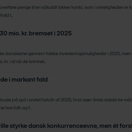
t overføre penge til en såkaldt ’sikker konto’, som i virkeligheden er k
old t..
30 mio. kr. bremset i 2025
snyde danskerne gennem falske investeringsmuligheder i 2025, m
kr. i at nå de kriminel..
de i markant fald
de på spil i andet halvår af 2025, hvor især årets sidste tre måne
 hos folk og f..
 ville styrke dansk konkurrenceevne, men ét fors