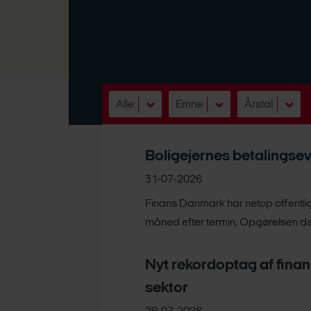
Alle
Emne
Årstal
Boligejernes betalingsevn
31-07-2026
Finans Danmark har netop offentliggj
måned efter termin. Opgørelsen d
Nyt rekordoptag af finan
sektor