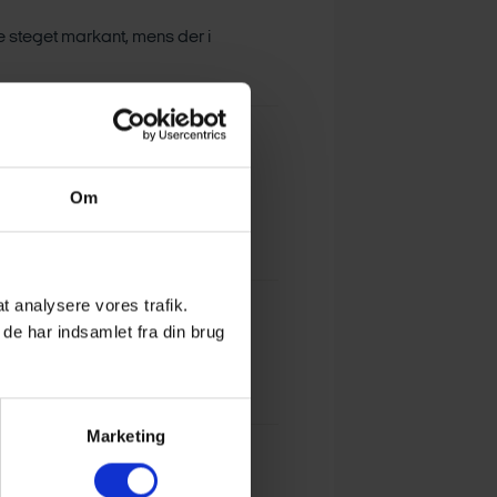
e steget markant, mens der i
Om
gsfonde. Som resultat er den
 at analysere vores trafik.
de har indsamlet fra din brug
Marketing