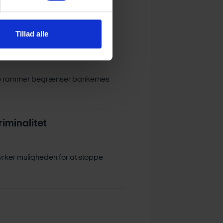
Tillad alle
gen
ende rammer begrænser bankernes
iminalitet
tyrker muligheden for at stoppe