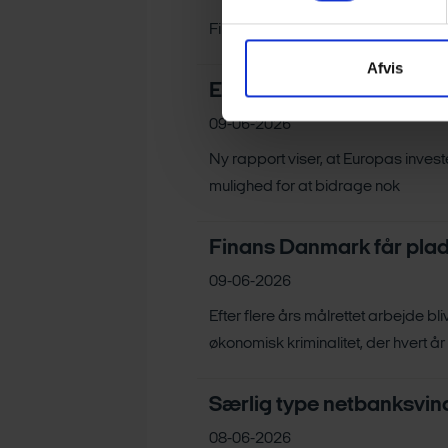
Finans Danmark har offentliggjort s
Afvis
Europa mangler investeri
09-06-2026
Ny rapport viser, at Europas inve
mulighed for at bidrage nok
Finans Danmark får plads
09-06-2026
Efter flere års målrettet arbejde 
økonomisk kriminalitet, der hvert å
Særlig type netbanksvin
08-06-2026