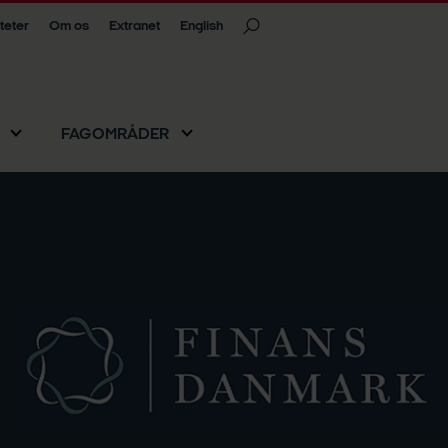
iteter
Om os
Extranet
English
FAGOMRÅDER