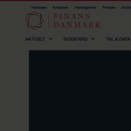
Nyheder
Analyser
Høringssvar
Presse
Aktiv
AKTUELT
GODE RÅD
TAL & DATA