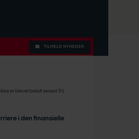
TILMELD NYHEDER
 ikke er blevet betalt senest 3½
iere i den finansielle