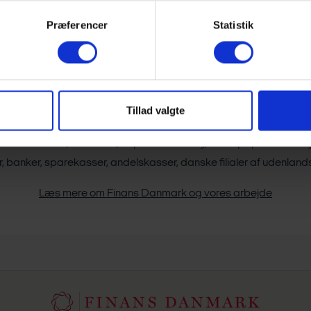
Præferencer
Statistik
Tillad valgte
tion for bank, realkredit, kapitalforvaltning, værdipapirhandel o
er, banker, sparekasser, andelskasser, danske filialer af udenlan
Læs mere om Finans Danmark og vores arbejde