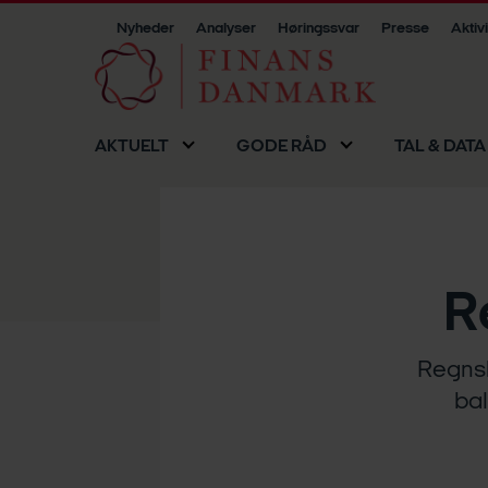
Nyheder
Analyser
Høringssvar
Presse
Aktiv
AKTUELT
GODE RÅD
TAL & DATA
R
Regnsk
bal