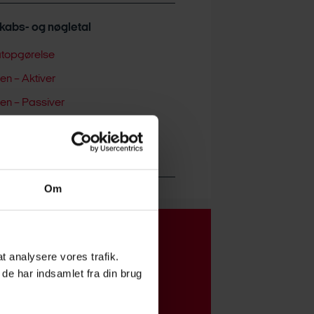
abs- og nøgletal
atopgørelse
en – Aktiver
en – Passiver
al
kabshåndbogen
Om
 at analysere vores trafik.
de har indsamlet fra din brug