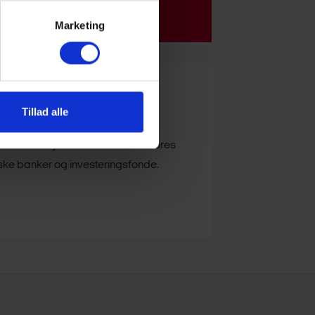
Marketing
Tillad alle
g investeringsfonde i Danmark. Vores
dske banker og investeringsfonde.