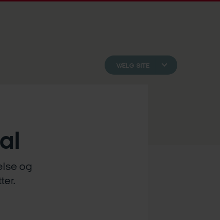
VÆLG SITE
al
else og
ter.