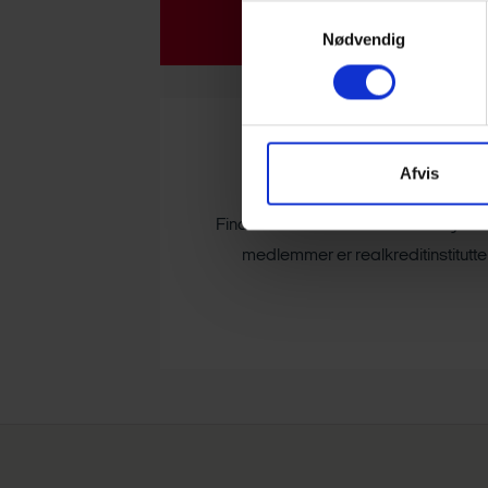
Samtykkevalg
Nødvendig
Afvis
Finans Danmark er interesseorganisa
medlemmer er realkreditinstitutt