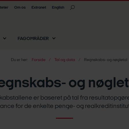
iteter
Om os
Extranet
English
FAGOMRÅDER
Du er her:
Forside
Tal og data
Regnskabs- og nøgletal
egnskabs- og nøglet
abstallene er baseret på tal fra resultatopgør
ance for de enkelte penge- og realkreditinstitut