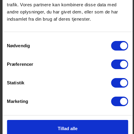
trafik. Vores partnere kan kombinere disse data med
Webinar
kan ses nedenfor:
andre oplysninger, du har givet dem, eller som de har
indsamlet fra din brug af deres tjenester.
DEL & PRINT
Samtykkevalg
Nødvendig
Præferencer
Statistik
CARSTEN BRINK
Marketing
Chefkonsulent
cb@fida.dk
3123 1654
Tillad alle