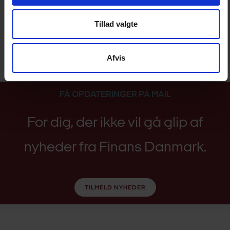
Tillad valgte
ACCEPTER VENLIGST MARKETING-COOKIES, FOR AT
SE VIDEOEN. KLIK HER OG ÆNDRE DIT SAMTYKKE
Afvis
FÅ OPDATERINGER PÅ MAIL
For dig, der ikke vil gå glip af
nyheder fra Finans Danmark.
TILMELD NYHEDER