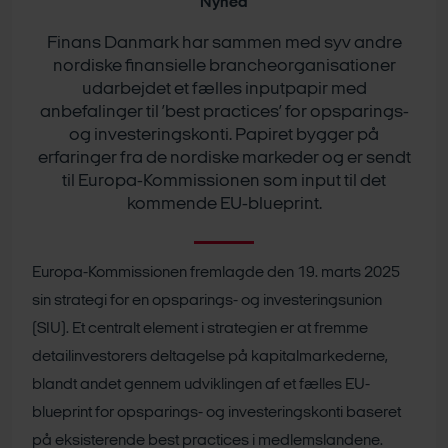
Nyhed
Finans Danmark har sammen med syv andre
nordiske finansielle brancheorganisationer
udarbejdet et fælles inputpapir med
anbefalinger til ’best practices’ for opsparings-
og investeringskonti. Papiret bygger på
erfaringer fra de nordiske markeder og er sendt
til Europa-Kommissionen som input til det
kommende EU-blueprint.
Europa-Kommissionen fremlagde den 19. marts 2025
sin strategi for en opsparings- og investeringsunion
(SIU). Et centralt element i strategien er at fremme
detailinvestorers deltagelse på kapitalmarkederne,
blandt andet gennem udviklingen af et fælles EU-
blueprint for opsparings- og investeringskonti baseret
på eksisterende best practices i medlemslandene.