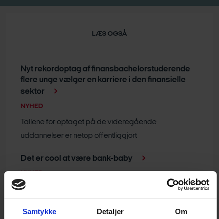
LÆS OGSÅ
Nyt rekordoptag af finansbachelorstuderende
flere unge vælger en karriere i den finansielle
sektor
NYHED
Tallene for optaget på de videregående
uddannelser er netop offentliggjort
Det er cool at være bank-baby
NYHED
Fædre med job i pengeinstitutter holder mest barsel,
viser nye tal.
Samtykke
Detaljer
Om