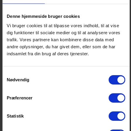
Tre organisationer på jagt efter mere
arbejdskraft
Denne hjemmeside bruger cookies
NYHED
Vi bruger cookies til at tilpasse vores indhold, til at vise
Tre organisationer samles om at styrke
dig funktioner til sociale medier og til at analysere vores
mulighederne for medfølgende partnere til
trafik. Vores partnere kan kombinere disse data med
international arbejdskraft i Danmark
andre oplysninger, du har givet dem, eller som de har
indsamlet fra din brug af deres tjenester.
AI kræver ansvar, ikke flere regler
NYHED
Samtykkevalg
Debatindlæg bragt i Jyllands-Posten 9. februar
Nødvendig
2026
Præferencer
Drop borgerforslag B10 - værn om den danske
model, også når det gælder barns sygdom
NYHED
Statistik
Politikerne står nu med et valg: Skal vi bevare den