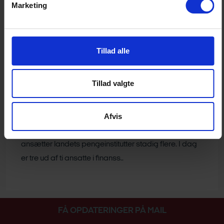
danske model – eller begynde at lovgive om detaljer,
Marketing
som parterne traditionelt aftaler? Borgerforslag B10
om ubegrænset fravær ved barns..
Tillad alle
Bankerne har i stigende grad brug for økonomer,
jurister og softwareudviklere – men nye regler
gør den højtuddannede arbejdskraft mindre og
Tillad valgte
mindre
NYHED
Afvis
Mens politikerne har besluttet at reducere antallet af
studerende på de videregående uddannelser, så
ansætter landets pengeinstitutter stadig flere. I dag
er tre ud af ti ansatte i finanss..
FÅ OPDATERINGER PÅ MAIL