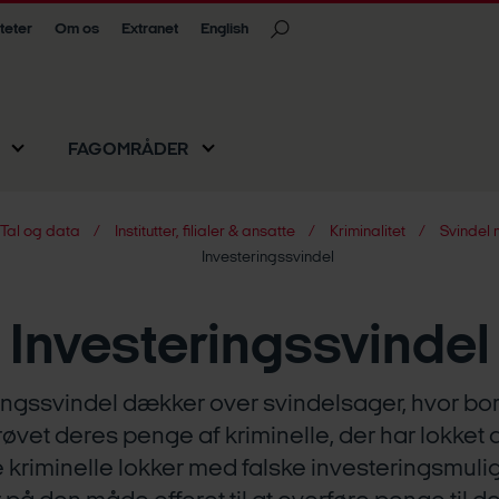
iteter
Om os
Extranet
English
FAGOMRÅDER
Tal og data
Institutter, filialer & ansatte
Kriminalitet
Svindel 
Investeringssvindel
Investeringssvindel
ingssvindel dækker over svindelsager, hvor bo
arøvet deres penge af kriminelle, der har lokket 
 kriminelle lokker med falske investeringsmul