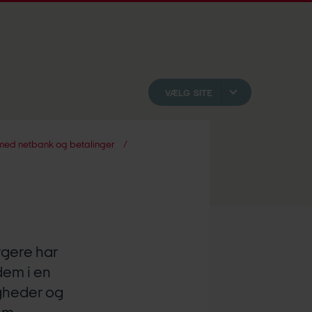
VÆLG SITE
med netbank og betalinger
rgere har
dem i en
igheder og