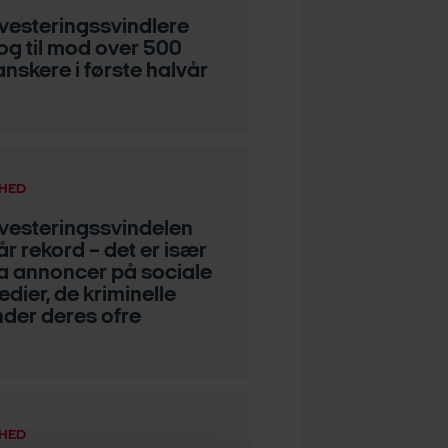
nvesteringssvindlere
og til mod over 500
nskere i første halvår
HED
nvesteringssvindelen
år rekord – det er især
ia annoncer på sociale
dier, de kriminelle
nder deres ofre
HED