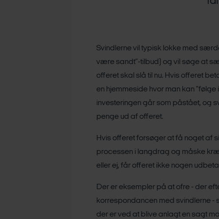
få
Svindlerne vil typisk lokke med særde
være sandt”-tilbud) og vil søge at sæ
offeret skal slå til nu. Hvis offeret bet
en hjemmeside hvor man kan ”følge in
investeringen går som påstået, og sv
penge ud af offeret.
Hvis offeret forsøger at få noget af s
processen i langdrag og måske kræve
eller ej, får offeret ikke nogen udbeta
Der er eksempler på at ofre - der ef
korrespondancen med svindlerne - se
der er ved at blive anlagt en sagt mo