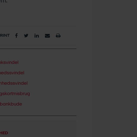
em.
PRINT
ksvindel
hedssvindel
mhedssvindel
ngskortmisbrug
 bankbude
HED