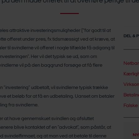
r på den måde offeret til at overføre penge til d
les attraktive investeringsmuligheder (”for godt til at
DEL & 
tte offeret under pres, fx tidsmæssigt ved at kræve, at
aler til svindlerne vil offeret i nogle tilfælde få adgang til
vesteringen”. Her vil det typisk se ud, som om
Netban
indlerne vil på den baggrund forsøge at få flere
Kærlig
Virkso
in ”investering” udbetalt, vil svindlerne typisk trække
Betali
 et beløb for at få en udbetaling. Uanset om betaler
ling fra svindlerne.
Falske
ter at have gennemskuet svindlen og afsluttet
nere blive kontaktet af en ”advokat”, som påstår, at
NY
d svindelfirmaet, og at man ved at betale til denne