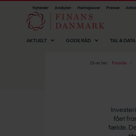
Nyheder
Analyser
Høringssvar
Presse
Aktiv
AKTUELT
GODE RÅD
TAL & DATA
Du er her:
Forside
Invester
fået fr
fælde. De