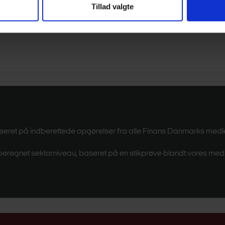
Tillad valgte
r baseret på indberettede opgørelser fra alle Finans Danmarks med
et beregnet sektorniveau, baseret på en stikprøve blandt vores m