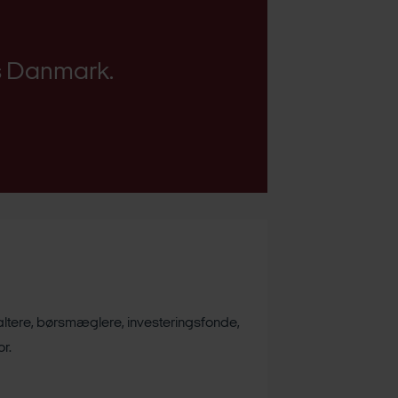
ns Danmark.
valtere, børsmæglere, investeringsfonde,
r.