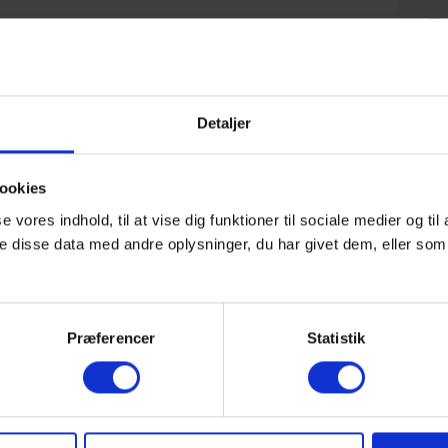
D
5
i
ba
 bedst vises på
desktop
.
Detaljer
ookies
NY
se vores indhold, til at vise dig funktioner til sociale medier og til
 disse data med andre oplysninger, du har givet dem, eller som 
I
f
u
Præferencer
Statistik