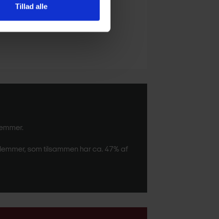
Tillad alle
lemmer.
edlemmer, som tilsammen har ca. 47% af