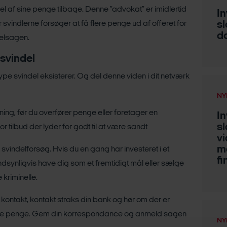
el af sine penge tilbage. Denne ”advokat” er imidlertid
I
sl
 svindlerne forsøger at få flere penge ud af offeret for
da
delsagen.
svindel
 svindel eksisterer. Og del denne viden i dit netværk
NY
vning, før du overfører penge eller foretager en
I
sl
or tilbud der lyder for godt til at være sandt
v
me
indelforsøg. Hvis du en gang har investeret i et
fi
ndsynligvis have dig som et fremtidigt mål eller sælge
 kriminelle.
 kontakt, kontakt straks din bank og hør om der er
dine penge. Gem din korrespondance og anmeld sagen
NY