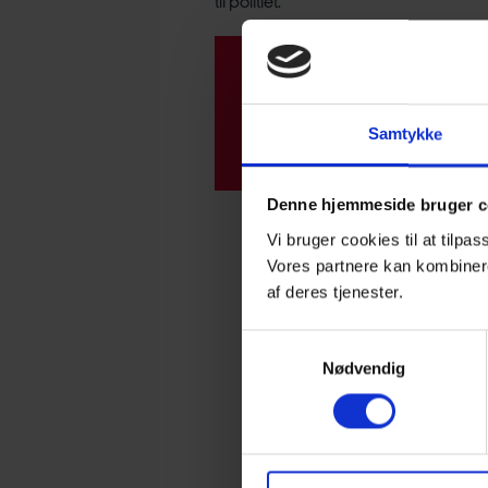
til politiet.
Visning af tabel
Vær opmærksom på, at tabellen
Samtykke
Denne hjemmeside bruger c
Vi bruger cookies til at tilpas
Vores partnere kan kombinere
af deres tjenester.
Samtykkevalg
Nødvendig