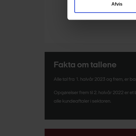
Afvis
Fakta om tallene
Alle tal fra 1. halvår 2023 og frem, e
Opgørelser frem til 2. halvår 2022 er 
alle kundeaftaler i sektoren.