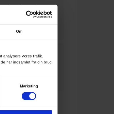
anskere har tabt over
5 mio. kroner på
nvesteringssvindel på
re et halvt år
Om
HED
 at analysere vores trafik.
de har indsamlet fra din brug
nvesteringssvindlen
ortsætter med
formindsket styrke
Marketing