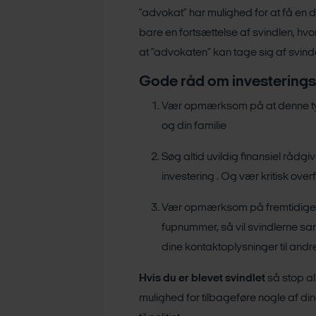
”advokat” har mulighed for at få en d
bare en fortsættelse af svindlen, hvor
at ”advokaten” kan tage sig af svin
Gode råd om investerings
Vær opmærksom på at denne type
og din familie
Søg altid uvildig finansiel rådgi
investering . Og vær kritisk overf
Vær opmærksom på fremtidige sv
fupnummer, så vil svindlerne sa
dine kontaktoplysninger til andre
Hvis du er blevet svindlet
så stop al
mulighed for tilbageføre nogle af 