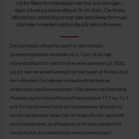
og for flere fondskategorier har udviklingen i
april sikret positive afkast år-til-dato. De flotte
afkast har samtidig bragt den samlede formue i
danske investeringsfonde på rekordniveau.
Det samlede afkast for april for alle danske
investeringsfonde landede på 5,1 pct. Et så højt
månedsafkast for alle fonde er ikke set siden juli 2022,
og på nær en enkelt kategori er alle typer af fonde i plus
for måneden. De højeste månedsafkast tegner
aktiefonde med investeringer i Fjernøsten og Emerging
Markets sig for med afkast på henholdsvis 17,7 og 14,1
pct. For fonde med fokus på europæiske, globale og
nordamerikanske aktier har de flotte afkast i april haft
som konsekvens, at afkastene år-til-dato vendes fra
minus til plus. Kun aktiefonde med investeringer i