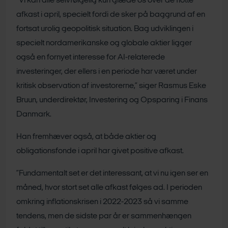
”Vi kan alle selvfølgelig kun glæde os over de flotte
afkast i april, specielt fordi de sker på baggrund af en
fortsat urolig geopolitisk situation. Bag udviklingen i
specielt nordamerikanske og globale aktier ligger
også en fornyet interesse for AI-relaterede
investeringer, der ellers i en periode har været under
kritisk observation af investorerne,” siger Rasmus Eske
Bruun, underdirektør, Investering og Opsparing i Finans
Danmark.
Han fremhæver også, at både aktier og
obligationsfonde i april har givet positive afkast.
”Fundamentalt set er det interessant, at vi nu igen ser en
måned, hvor stort set alle afkast følges ad. I perioden
omkring inflationskrisen i 2022-2023 så vi samme
tendens, men de sidste par år er sammenhængen