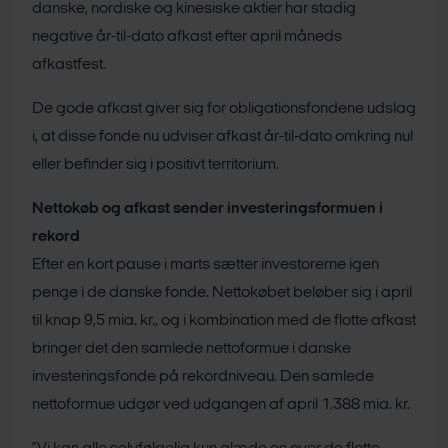
danske, nordiske og kinesiske aktier har stadig
negative år-til-dato afkast efter april måneds
afkastfest.
De gode afkast giver sig for obligationsfondene udslag
i, at disse fonde nu udviser afkast år-til-dato omkring nul
eller befinder sig i positivt territorium.
Nettokøb og afkast sender investeringsformuen i
rekord
Efter en kort pause i marts sætter investorerne igen
penge i de danske fonde. Nettokøbet beløber sig i april
til knap 9,5 mia. kr., og i kombination med de flotte afkast
bringer det den samlede nettoformue i danske
investeringsfonde på rekordniveau. Den samlede
nettoformue udgør ved udgangen af april 1.388 mia. kr.