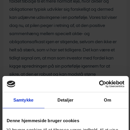
faldet tilbage til et mere normalt leje, hvor aktier og
obligationer typisk udvikler sig forskelligt og dermed
kan udjævne udsvingene i en portefølje. Vores tal viser
dog nu, at pilen peger i retning af, at den positive
sammenhæng mellem specielt aktie- og
obligationsafkast igen er stigende, selvom den ikke er
helt så stærk, som vi har set tidligere. Det kan være et
tidligt signal om, at man som investor med fordel kan
kigge spredningen på sin portefølje igennem for at
sikre, at den er robust og kan modstå større
afkastudsving fremadrettet, ” siger Rasmus Eske Bruun.
Samtykke
Detaljer
Om
Denne hjemmeside bruger cookies
Vi bruger cookies til at tilpasse vores indhold, til at vise