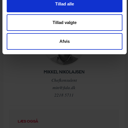
Tillad alle
DEL & PRINT
Tillad valgte
Afvis
MIKKEL NIKOLAJSEN
Chefkonsulent
min@fida.dk
2218 5711
LÆS OGSÅ