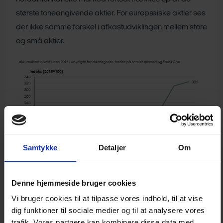
største toneangivende aktier. For europæiske aktier ses
der ikke samme forskel i afkastudviklingen mellem store
og små aktier.
Samtykke
Detaljer
Om
Denne hjemmeside bruger cookies
Vi bruger cookies til at tilpasse vores indhold, til at vise
Læs afkaststatistikken
her
dig funktioner til sociale medier og til at analysere vores
trafik. Vores partnere kan kombinere disse data med