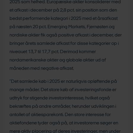
2025 som helhed. Europæiske aktier konsoliderer med
et afkast i december på 2,8 pct. sin position som den
bedst performende kategori i 2025 med et årsafkast
på næsten 20 pct. Emerging Markets, Fjernøsten og
nordiske aktier fik også positive afkast i december, der
bringer årets samlede afkast for disse kategorier op i
niveauet 13,7 til 17,7 pct. Derimod kommer
nordamerikanske aktier og globale aktier ud af
måneden med negative afkast.
”Det samlede køb i 2025 er naturligvis opløftende på
mange måder. Det store køb af investeringsfonde er
udtryk for stigende investorinteresse, hvilket også
bekræftes på andre områder, herunder udviklingen i
antallet af aktiesparekonti. Den store interesse for
aktiefondene tyder også på, at investorerne søger en
mere aktiv placering af deres investeringer, men under