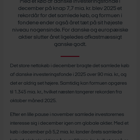
Med et køb af danske investeringsfonde i
december på knap 7,7 mia. kr. blev 2025 et
rekordår for det samlede køb, og formuen i
fondene ender også året tæt på sit højeste
niveau nogensinde. For danske og europæiske
aktier slutter året ligeledes afkastmæssigt
ganske godt.
Det store nettokøb i december bragte det samlede køb
af danske investeringsfonde i 2025 over 90 mia. kr., og
det er aldrig set højere. Samtidig kan formuen opgøres
til 1.345 mia. kr., hvilket næsten tangerer rekorden fra
oktober måned 2025.
Efter en lille pause i november samlede investorernes
interesse sig i december igen om globale aktier. Med et
køb i december på 5,2 mia. kr. lander årets samlede