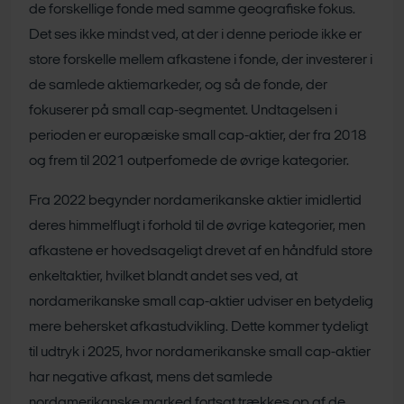
de forskellige fonde med samme geografiske fokus.
Det ses ikke mindst ved, at der i denne periode ikke er
store forskelle mellem afkastene i fonde, der investerer i
de samlede aktiemarkeder, og så de fonde, der
fokuserer på small cap-segmentet. Undtagelsen i
perioden er europæiske small cap-aktier, der fra 2018
og frem til 2021 outperfomede de øvrige kategorier.
Fra 2022 begynder nordamerikanske aktier imidlertid
deres himmelflugt i forhold til de øvrige kategorier, men
afkastene er hovedsageligt drevet af en håndfuld store
enkeltaktier, hvilket blandt andet ses ved, at
nordamerikanske small cap-aktier udviser en betydelig
mere behersket afkastudvikling. Dette kommer tydeligt
til udtryk i 2025, hvor nordamerikanske small cap-aktier
har negative afkast, mens det samlede
nordamerikanske marked fortsat trækkes op af de