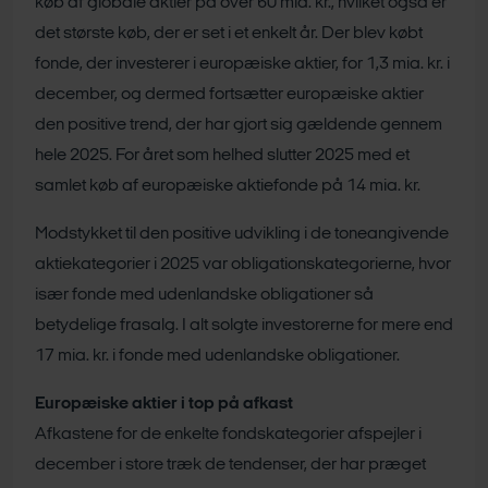
køb af globale aktier på over 60 mia. kr., hvilket også er
det største køb, der er set i et enkelt år. Der blev købt
fonde, der investerer i europæiske aktier, for 1,3 mia. kr. i
december, og dermed fortsætter europæiske aktier
den positive trend, der har gjort sig gældende gennem
hele 2025. For året som helhed slutter 2025 med et
samlet køb af europæiske aktiefonde på 14 mia. kr.
Modstykket til den positive udvikling i de toneangivende
aktiekategorier i 2025 var obligationskategorierne, hvor
især fonde med udenlandske obligationer så
betydelige frasalg. I alt solgte investorerne for mere end
17 mia. kr. i fonde med udenlandske obligationer.
Europæiske aktier i top på afkast
Afkastene for de enkelte fondskategorier afspejler i
december i store træk de tendenser, der har præget