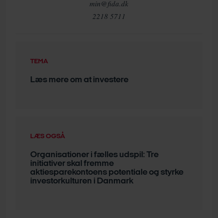
min@fida.dk
2218 5711
TEMA
Læs mere om at investere
LÆS OGSÅ
Organisationer i fælles udspil: Tre
initiativer skal fremme
aktiesparekontoens potentiale og styrke
investorkulturen i Danmark