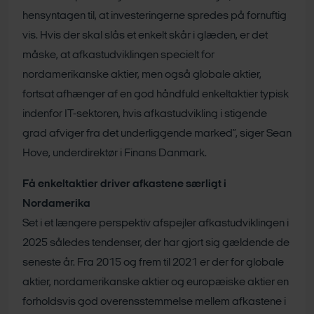
hensyntagen til, at investeringerne spredes på fornuftig
vis. Hvis der skal slås et enkelt skår i glæden, er det
måske, at afkastudviklingen specielt for
nordamerikanske aktier, men også globale aktier,
fortsat afhænger af en god håndfuld enkeltaktier typisk
indenfor IT-sektoren, hvis afkastudvikling i stigende
grad afviger fra det underliggende marked”, siger Sean
Hove, underdirektør i Finans Danmark.
Få enkeltaktier driver afkastene særligt i
Nordamerika
Set i et længere perspektiv afspejler afkastudviklingen i
2025 således tendenser, der har gjort sig gældende de
seneste år. Fra 2015 og frem til 2021 er der for globale
aktier, nordamerikanske aktier og europæiske aktier en
forholdsvis god overensstemmelse mellem afkastene i