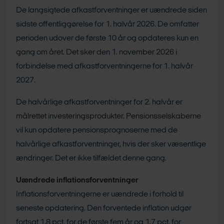
De langsigtede afkastforventninger er uændrede siden
sidste offentliggørelse for 1. halvår 2026. De omfatter
perioden udover de første 10 år og opdateres kun en
gang om året. Det sker den 1. november 2026 i
forbindelse med afkastforventningerne for 1. halvår
2027.
De halvårlige afkastforventninger for 2. halvår er
målrettet investeringsprodukter. Pensionsselskaberne
vil kun opdatere pensionsprognoserne med de
halvårlige afkastforventninger, hvis der sker væsentlige
ændringer. Det er ikke tilfældet denne gang.
Uændrede inflationsforventninger
Inflationsforventningerne er uændrede i forhold til
seneste opdatering. Den forventede inflation udgør
fortsat 1,8 pct. for de første fem år og 1,7 pct. for