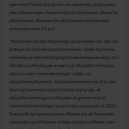
igen med Private Equity som en væsentlig undtagelse,
idet risikoen øges i lighed med de forventede afkast for
aktivklassen. Risikoen for aktivklassen Infrastruktur
reduceres med 2,5 pct.
”Med tanke på den betydelige geopolitiske uro, der har
præget de globale kapitalmarkeder i årets fire første
måneder, er det selvfølgelig bemærkelsesværdigt, at vi
i Rådet nu offentliggør et sæt nye afkastforventninger,
der kun viser mindre ændringer i aktie- og
obligationsafkastene. Ved bedømmelsen heraf er det
først og fremmest vigtigt at holde sig for øje, at
afkastforventningerne afspejler et gennemsnit af
markedsforventninger opgjort ved udgangen af 2025.
Eventuelle længerevarende effekter på de finansielle
markeder og inflationen af ikke mindst konflikten i den