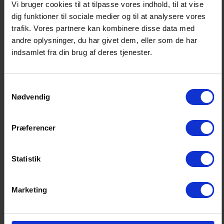
Vi bruger cookies til at tilpasse vores indhold, til at vise
afkastforventningerne offentliggøres ud fra aktuelle
dig funktioner til sociale medier og til at analysere vores
markedsdata.
trafik. Vores partnere kan kombinere disse data med
andre oplysninger, du har givet dem, eller som de har
De nye afkastforventninger træder i kraft pr. 1. juli 2026.
indsamlet fra din brug af deres tjenester.
For yderligere information henvises til Rådet for
Afkastforventningers hjemmeside her:
Samtykkevalg
https://www.afkastforventninger.dk/
Nødvendig
Præferencer
Afkastforventninger
Statistik
Afkastforventningerne bliver anvendt til at
beregne pensionsprognoser og
Marketing
afkastforventninger til kunderne.