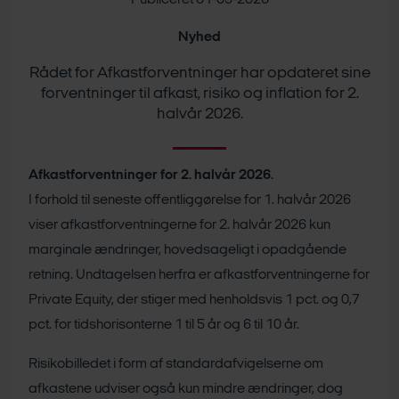
Publiceret 01-05-2026
Nyhed
Rådet for Afkastforventninger har opdateret sine
forventninger til afkast, risiko og inflation for 2.
halvår 2026.
Afkastforventninger for 2. halvår 2026.
I forhold til seneste offentliggørelse for 1. halvår 2026
viser afkastforventningerne for 2. halvår 2026 kun
marginale ændringer, hovedsageligt i opadgående
retning. Undtagelsen herfra er afkastforventningerne for
Private Equity, der stiger med henholdsvis 1 pct. og 0,7
pct. for tidshorisonterne 1 til 5 år og 6 til 10 år.
Risikobilledet i form af standardafvigelserne om
afkastene udviser også kun mindre ændringer, dog