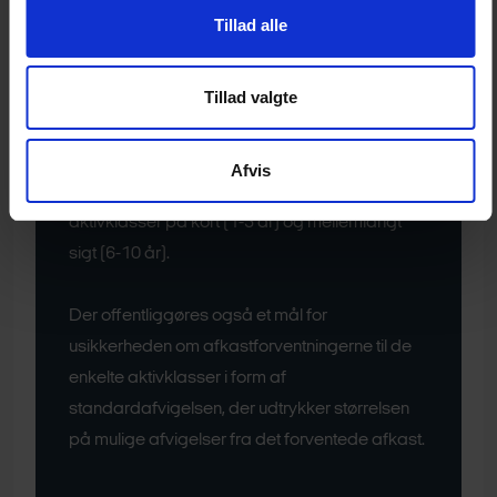
Afkastforventningerne fastsættes med
Tillad alle
udgangspunkt i input fra en række finanshuse.
Finanshusenes input for afkastforventningerne
Tillad valgte
for 2. halvår 2026 er opgjort pr 31. december
2025.
Afvis
Afkastforventningerne omfatter afkast for 10
aktivklasser på kort (1-5 år) og mellemlangt
sigt (6-10 år).
Der offentliggøres også et mål for
usikkerheden om afkastforventningerne til de
enkelte aktivklasser i form af
standardafvigelsen, der udtrykker størrelsen
på mulige afvigelser fra det forventede afkast.