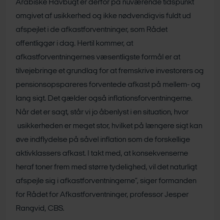
Arabiske Havbugt er derfor på nuværende tidspunkt
omgivet af usikkerhed og ikke nødvendigvis fuldt ud
afspejlet i de afkastforventninger, som Rådet
offentliggør i dag. Hertil kommer, at
afkastforventningernes væsentligste formål er at
tilvejebringe et grundlag for at fremskrive investorers og
pensionsopspareres forventede afkast på mellem- og
lang sigt. Det gælder også inflationsforventningerne.
Når det er sagt, står vi jo åbenlyst i en situation, hvor
usikkerheden er meget stor, hvilket på længere sigt kan
øve indflydelse på såvel inflation som de forskellige
aktivklassers afkast. I takt med, at konsekvenserne
heraf toner frem med større tydelighed, vil det naturligt
afspejle sig i afkastforventningerne”, siger formanden
for Rådet for Afkastforventninger, professor Jesper
Rangvid, CBS.