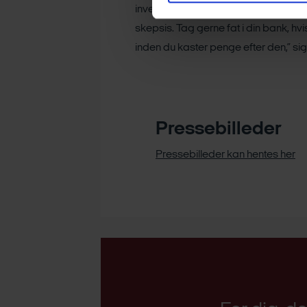
investering er tabt, hvis du gør det. D
skepsis. Tag gerne fat i din bank, hvis
inden du kaster penge efter den,” 
Pressebilleder
Pressebilleder kan hentes her