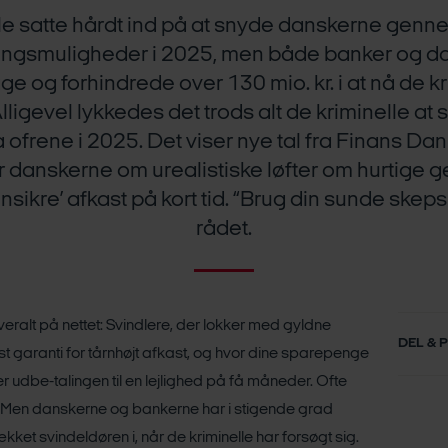
le satte hårdt ind på at snyde danskerne genn
ringsmuligheder i 2025, men både banker og d
age og forhindrede over 130 mio. kr. i at nå de k
lligevel lykkedes det trods alt de kriminelle at 
fra ofrene i 2025. Det viser nye tal fra Finans Da
 danskerne om urealistiske løfter om hurtige g
tensikre’ afkast på kort tid. “Brug din sunde skepsi
rådet.
ralt på nettet: Svindlere, der lokker med gyldne
DEL & 
garanti for tårnhøjt afkast, og hvor dine sparepenge
r udbe-talingen til en lejlighed på få måneder. Ofte
. Men danskerne og bankerne har i stigende grad
ækket svindeldøren i, når de kriminelle har forsøgt sig.