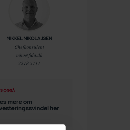
MIKKEL NIKOLAJSEN
Chefkonsulent
min@fida.dk
2218 5711
S OGSÅ
æs mere om
vesteringssvindel her