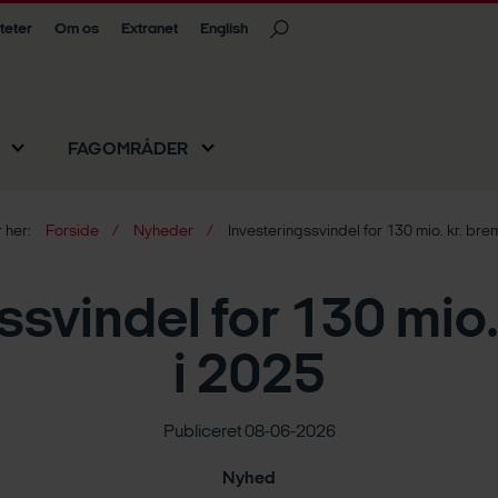
iteter
Om os
Extranet
English
FAGOMRÅDER
 her:
Forside
Nyheder
Investeringssvindel for 130 mio. kr. bre
ssvindel for 130 mio.
i 2025
Publiceret 08-06-2026
Nyhed