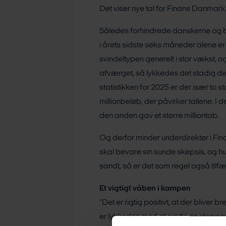
Det viser nye tal for Finans Danmark
Således forhindrede danskerne og ban
i årets sidste seks måneder alene er
svindeltypen generelt i stor vækst, 
afværget, så lykkedes det stadig de k
statistikken for 2025 er der især to s
millionbeløb, der påvirker tallene. 
den anden gav et større milliontab.
Og derfor minder underdirektør i 
skal bevare sin sunde skepsis, og husk
sandt, så er det som regel også tilfæ
Et vigtigt våben i kampen
”Det er rigtig positivt, at der blive
er lykkedes med at sætte en stopper 