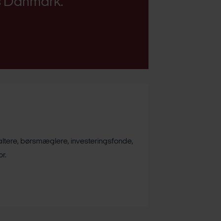
ns Danmark.
valtere, børsmæglere, investeringsfonde,
r.