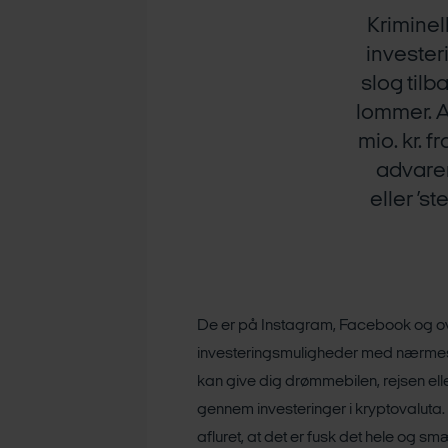
Kriminel
investe
slog tilb
lommer. A
mio. kr. 
advarer
eller ’s
De er på Instagram, Facebook og ove
investeringsmuligheder med nærmest 
kan give dig drømmebilen, rejsen elle
gennem investeringer i kryptovaluta
afluret, at det er fusk det hele og sm