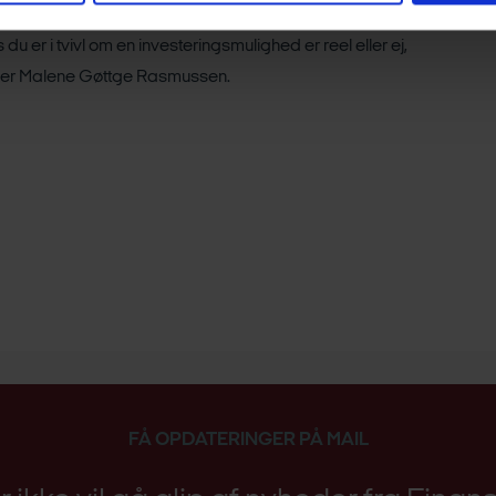
erfor er det vigtigt at vi hele tiden bevarer vores sunde
 du er i tvivl om en investeringsmulighed er reel eller ej,
siger Malene Gøttge Rasmussen.
FÅ OPDATERINGER PÅ MAIL