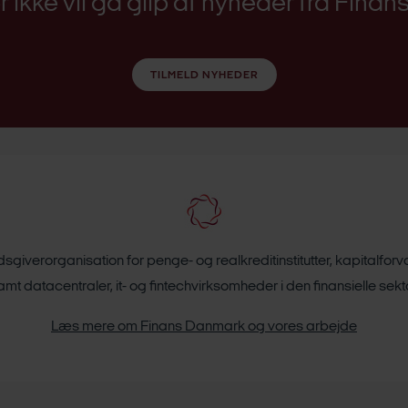
er ikke vil gå glip af nyheder fra Fina
TILMELD NYHEDER
giverorganisation for penge- og realkreditinstitutter, kapitalfor
amt datacentraler, it- og fintechvirksomheder i den finansielle sekto
Læs mere om Finans Danmark og vores arbejde