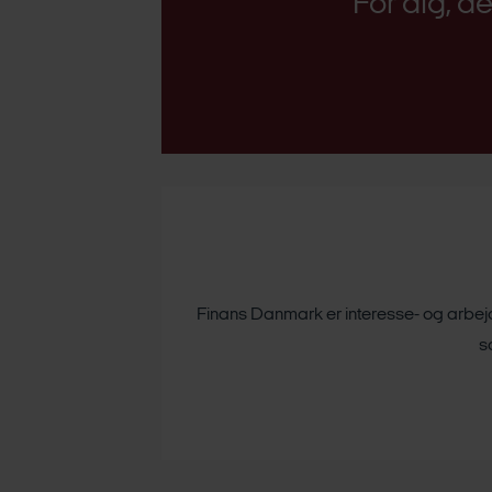
For dig, d
Finans Danmark er interesse- og arbejds
s