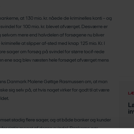
.
kerne, at 130 mio. kr. nåede de kriminelles konti – og
 svindel for 100 mio. kr. blevet afværget. Desværre er
og selvom mere end halvdelen af forsøgene nu bliver
riminelle at slipper af-sted med knap 125 mio. Kr. I
tore sager om forsøg på svindel for større tocif-rede
I den ene sag blev næsten hele forsøget afværget mens
Finans Danmark Malene Gøttge Rasmussen om, at man
e sig selv på, at hvis noget virker for godt til at være
LÆ
ldet.
L
in
r bremset stadig flere sager, og at både banker og kunder
for rigtig meget af denne svindel. Bankerne gør