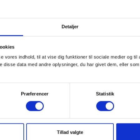
 opfordre danskerne til at bruge deres sunde skepsis.
 de kriminelle, men de udvikler hele tiden deres
t vi skal blive ved med at samarbejde om at bremse de
Detaljer
asmussen, underdirektør i Finans Danmark med ansvar
ruktur og beredskab.
ookies
ftig vækst. Og selvom antallet af sager, hvor de
se vores indhold, til at vise dig funktioner til sociale medier og til
år for år, så er tabene i samme periode blevet stadig
 disse data med andre oplysninger, du har givet dem, eller som 
i 2025 en kvart milliard kroner – en stigning på
4. Især de to nævnte forsøg på svindel mod
dringen ved investeringssvindel er især, at der kan gå
Præferencer
Statistik
at de er svindlet. Derfor kan tabene nå at blive store,
re omgange.
fri vores store drømme på ultrakort tid. Og det er let at
s nu, det er rigtigt, så kan drømmene jo blive til
Tillad valgte
ikke blot går glip af det mulige afkast. Hele din