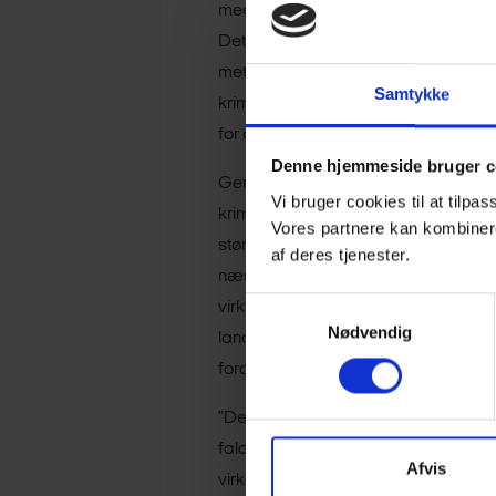
meget ud af at oplyse om svindel og
Det er et vigtigt våben i kampen mod
metoder, så det handler også om, a
Samtykke
kriminelle,” siger Malene Gøttge R
for digital innovation, kritisk infrast
Denne hjemmeside bruger c
Generelt er investeringssvindel i kra
Vi bruger cookies til at tilpas
kriminelle bliver bremset, er steget 
Vores partnere kan kombinere
større. Forsøgene på svindel rundede 
af deres tjenester.
næsten 100 mio. kr. i forhold til 202
Samtykkevalg
virksomheder påvirker tallene. Udfor
Nødvendig
lang tid, før of-rene bliver klar over, 
fordi ofrene overfører penge ad fle
”De kriminelle lokker med at kunne ind
falde i og satse sparepengene, for hvi
Afvis
virkelighed. Problemet er bare, at du 