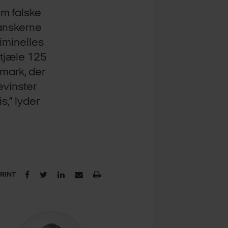
em falske
anskerne
riminelles
stjæle 125
nmark, der
evinster
s,” lyder
PRINT