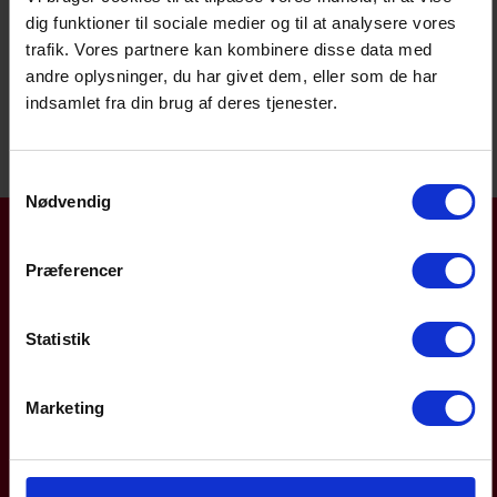
dig funktioner til sociale medier og til at analysere vores
trafik. Vores partnere kan kombinere disse data med
DEL & PRINT
andre oplysninger, du har givet dem, eller som de har
indsamlet fra din brug af deres tjenester.
Samtykkevalg
Nødvendig
Få opdateringer på
Præferencer
mail
Statistik
For dig, der ikke vil gå glip af nyheder fra Finans
Danmark.
Marketing
TILMELD NYHEDER