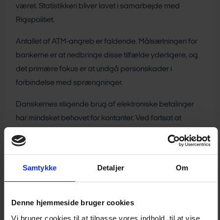
været. Statistikken bliver lavet i samarbejde med
Rigspolitiet.
Antallet af ATM-angreb er faldende. Målsætningen for
bankerne er at nedbringe disse tilfælde yderligere, og
det primære fokus er at undgå personskader i
forbindelse med sprængninger.
Danskernes stigende brug af elektroniske betalinger
har mindsket behovet for kontanter. Ved fortsat at
udvikle nye betalingsløsninger, kan vi fastholde
udviklingen hen imod mindre brug af kontanter, det kan
medvirke til at nedbringe ATM-angreb yderligere.
Samtykke
Detaljer
Om
Kriminalitet
Denne hjemmeside bruger cookies
Bankrøverier
Vi bruger cookies til at tilpasse vores indhold, til at vise