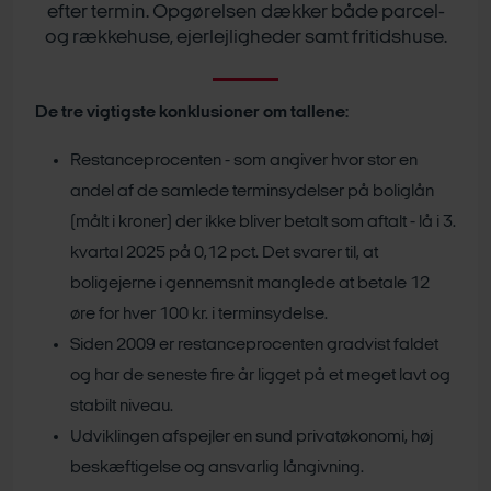
efter termin. Opgørelsen dækker både parcel-
og rækkehuse, ejerlejligheder samt fritidshuse.
De tre vigtigste konklusioner om tallene:
Restanceprocenten - som angiver hvor stor en
andel af de samlede terminsydelser på boliglån
(målt i kroner) der ikke bliver betalt som aftalt - lå i 3.
kvartal 2025 på 0,12 pct. Det svarer til, at
boligejerne i gennemsnit manglede at betale 12
øre for hver 100 kr. i terminsydelse.
Siden 2009 er restanceprocenten gradvist faldet
og har de seneste fire år ligget på et meget lavt og
stabilt niveau.
Udviklingen afspejler en sund privatøkonomi, høj
beskæftigelse og ansvarlig långivning.