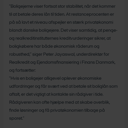
”Boligejerne viser fortsat stor stabilitet, når det kommer
til at betale deres lån til tiden. At restanceprocenten er
på så lavt et niveau afspejler en stærk privatøkonomi
blandt danske boligejere. Det viser samtidig, at penge-
og realkreditinstitutternes kreditvurderinger sikrer, at
boligkøbere har både økonomisk råderum og
robusthed,” siger Peter Jayaswal, underdirektør for
Realkredit og Ejendomsfinansiering i Finans Danmark,
og fortsætter:
”Hvis en boligejer alligevel oplever økonomiske
udfordringer og får svært ved at betale sit boliglån som
aftalt, er det vigtigt at kontakte sin rådgiver i tide.
Rådgiveren kan ofte hjælpe med at skabe overblik,
finde løsninger og få privatøkonomien tilbage på
sporet.”