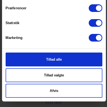
Pressebilleder kan hentes her
Præferencer
Statistik
DEL & PRINT
Marketing
Tillad alle
Tillad valgte
CARSTEN BRINK
Chefkonsulent
Afvis
cb@fida.dk
3123 1654