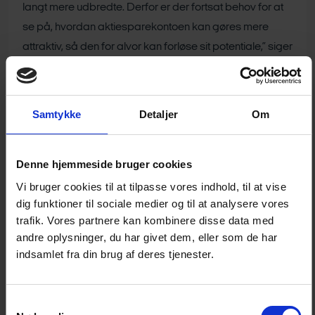
langt mere udbredte. Derfor er der fortsat behov for at
se på, hvordan aktiesparekontoen kan gøres mere
attraktiv, så den for alvor kan forløse sit potentiale,” siger
Line Munkholm Haukrogh.
To tiltag kan gøre en forskel
Samtykke
Detaljer
Om
Finans Danmark peger på, at særligt to tiltag kan gøre
en forskel. For det første bør indskudsloftet hæves til
minimum 500.000 kr., så den danske ordning kommer
Denne hjemmeside bruger cookies
tættere på de øvrige nordiske ordninger. For det andet
Vi bruger cookies til at tilpasse vores indhold, til at vise
bør ordningen udvides med flere typer af investeringer. I
dig funktioner til sociale medier og til at analysere vores
dag kan aktiesparekontoen kun – som navnet antyder –
trafik. Vores partnere kan kombinere disse data med
anvendes til investeringer i aktier og investeringsfonde,
andre oplysninger, du har givet dem, eller som de har
indsamlet fra din brug af deres tjenester.
der primært investerer i aktier. Det gør ordningen mindre
relevant for danskere med kort tidshorisont og lav
risikovillighed.
Samtykkevalg