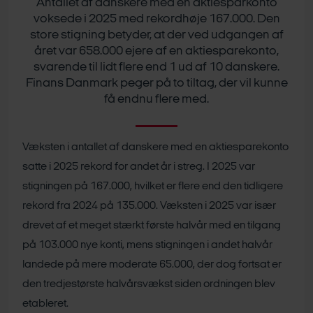
Antallet af danskere med en aktiesparkonto
voksede i 2025 med rekordhøje 167.000. Den
store stigning betyder, at der ved udgangen af
året var 658.000 ejere af en aktiesparekonto,
svarende til lidt flere end 1 ud af 10 danskere.
Finans Danmark peger på to tiltag, der vil kunne
få endnu flere med.
Væksten i antallet af danskere med en aktiesparekonto
satte i 2025 rekord for andet år i streg. I 2025 var
stigningen på 167.000, hvilket er flere end den tidligere
rekord fra 2024 på 135.000. Væksten i 2025 var især
drevet af et meget stærkt første halvår med en tilgang
på 103.000 nye konti, mens stigningen i andet halvår
landede på mere moderate 65.000, der dog fortsat er
den tredjestørste halvårsvækst siden ordningen blev
etableret.