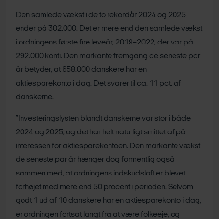
Den samlede vækst i de to rekordår 2024 og 2025
ender på 302.000. Det er mere end den samlede vækst
i ordningens første fire leveår, 2019–2022, der var på
292.000 konti. Den markante fremgang de seneste par
år betyder, at 658.000 danskere har en
aktiesparekonto i dag. Det svarer til ca. 11 pct. af
danskerne.
”Investeringslysten blandt danskerne var stor i både
2024 og 2025, og det har helt naturligt smittet af på
interessen for aktiesparekontoen. Den markante vækst
de seneste par år hænger dog formentlig også
sammen med, at ordningens indskudsloft er blevet
forhøjet med mere end 50 procent i perioden. Selvom
godt 1 ud af 10 danskere har en aktiesparekonto i dag,
er ordningen fortsat langt fra at være folkeeje, og