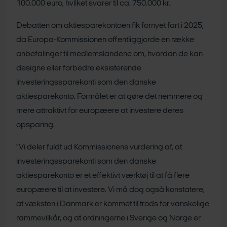
100.000 euro, hvilket svarer til ca. 750.000 kr.
Debatten om aktiesparekontoen fik fornyet fart i 2025,
da Europa-Kommissionen offentliggjorde en række
anbefalinger til medlemslandene om, hvordan de kan
designe eller forbedre eksisterende
investeringssparekonti som den danske
aktiesparekonto. Formålet er at gøre det nemmere og
mere attraktivt for europæere at investere deres
opsparing.
”Vi deler fuldt ud Kommissionens vurdering af, at
investeringssparekonti som den danske
aktiesparekonto er et effektivt værktøj til at få flere
europæere til at investere. Vi må dog også konstatere,
at væksten i Danmark er kommet til trods for vanskelige
rammevilkår, og at ordningerne i Sverige og Norge er