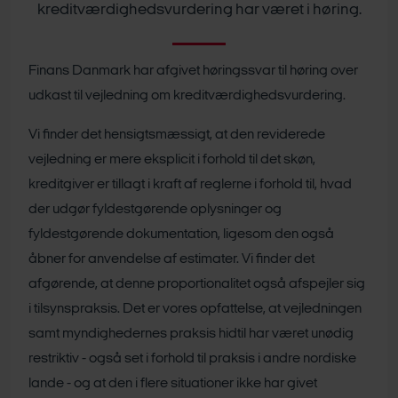
kreditværdighedsvurdering har været i høring.
Finans Danmark har afgivet høringssvar til høring over
udkast til vejledning om kreditværdighedsvurdering.
Vi finder det hensigtsmæssigt, at den reviderede
vejledning er mere eksplicit i forhold til det skøn,
kreditgiver er tillagt i kraft af reglerne i forhold til, hvad
der udgør fyldestgørende oplysninger og
fyldestgørende dokumentation, ligesom den også
åbner for anvendelse af estimater. Vi finder det
afgørende, at denne proportionalitet også afspejler sig
i tilsynspraksis. Det er vores opfattelse, at vejledningen
samt myndighedernes praksis hidtil har været unødig
restriktiv - også set i forhold til praksis i andre nordiske
lande - og at den i flere situationer ikke har givet