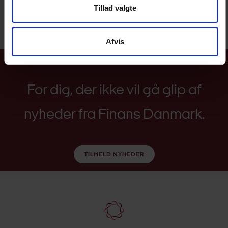
Tillad valgte
Afvis
FÅ OPDATERINGER PÅ MAIL
For dig, der ikke vil gå glip af
nyheder fra Finans Danmark.
TILMELD NYHEDER