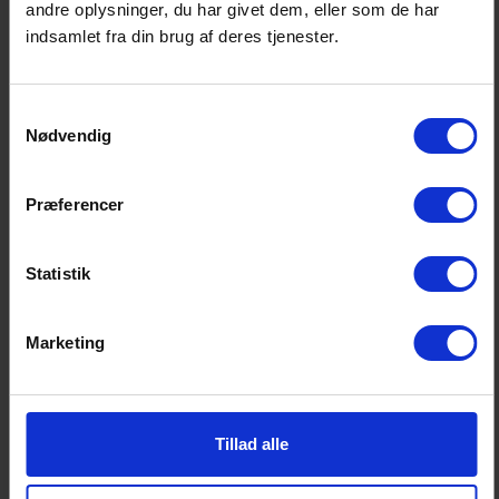
Chefkonsulent
andre oplysninger, du har givet dem, eller som de har
cb@fida.dk
indsamlet fra din brug af deres tjenester.
3123 1654
Samtykkevalg
Nødvendig
Præferencer
Høringssvar
Finans Danmarks høringssvar
Statistik
Marketing
Høring
Tillad alle
Link til høring