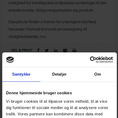
mulighed for kreditgivere at tilpasse vurderinger til den
enkelte kunde, rådgivningssituation og produkt.
Derudover finder vi behov for yderligere klarhed,
herunder i forhold til kravet om beregning af
rådighedsbeløb, m.v.
DEL & PRINT
Samtykke
Detaljer
Om
Denne hjemmeside bruger cookies
Vi bruger cookies til at tilpasse vores indhold, til at vise
dig funktioner til sociale medier og til at analysere vores
CARSTEN BRINK
trafik. Vores partnere kan kombinere disse data med