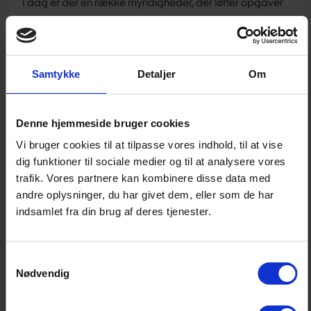
I dag er der en række myndigheder, der løfter opgaver
og har forskellige ansvarsområder. Det er blandt andre
PET, Hvidvasksekretariatet, Skattestyrelsen,
Erhvervsstyrelsen, Finanstilsynet og justitsministeriet.
Samtykke
Detaljer
Om
Men ingen har et nationalt overordnet og koordinerende
ansvar.
Denne hjemmeside bruger cookies
”Det giver naturligvis nogle beslutningsmæssige
Vi bruger cookies til at tilpasse vores indhold, til at vise
udfordringer, når der er to ministerier, tre styrelser og to
dig funktioner til sociale medier og til at analysere vores
specialenheder med hvert sit lovmæssige
trafik. Vores partnere kan kombinere disse data med
udgangspunkt i henholdsvis en civilretlig og en
andre oplysninger, du har givet dem, eller som de har
strafferetlig lov, der sidder med opgaven. Ting falder
indsamlet fra din brug af deres tjenester.
mellem to stole og bliver ikke løst. Derfor vil det bedste
være for samfundet og det dårligste for de kriminelle,
Samtykkevalg
hvis der var én central styringsenhed med et klart
Nødvendig
mandat og budget. Så kunne der blive rykket noget,”
siger Kjeld Gosvig-Jensen.