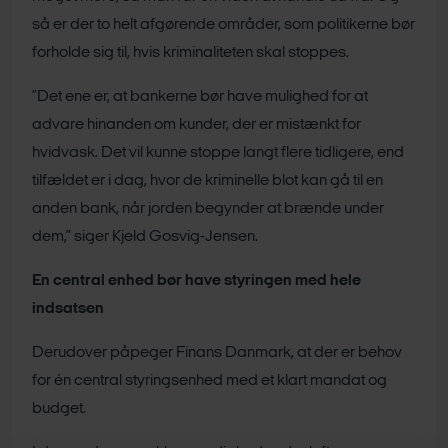
så er der to helt afgørende områder, som politikerne bør
forholde sig til, hvis kriminaliteten skal stoppes.
”Det ene er, at bankerne bør have mulighed for at
advare hinanden om kunder, der er mistænkt for
hvidvask. Det vil kunne stoppe langt flere tidligere, end
tilfældet er i dag, hvor de kriminelle blot kan gå til en
anden bank, når jorden begynder at brænde under
dem,” siger Kjeld Gosvig-Jensen.
En central enhed bør have styringen med hele
indsatsen
Derudover påpeger Finans Danmark, at der er behov
for én central styringsenhed med et klart mandat og
budget.