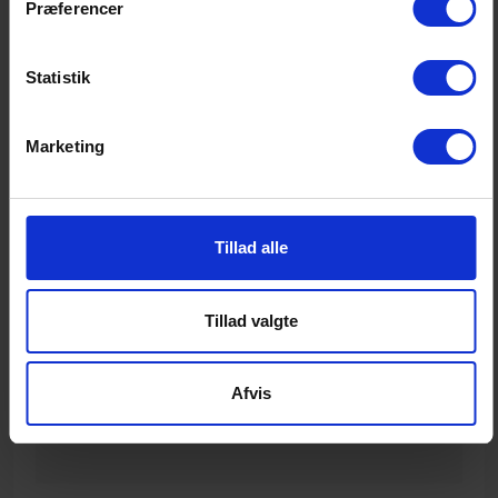
Præferencer
Hent rapporten her
Statistik
Pressebilleder
Marketing
Pressebilleder kan hentes her
Tillad alle
DEL & PRINT
Tillad valgte
TEMA
Afvis
Forebyggelse af hvidvask