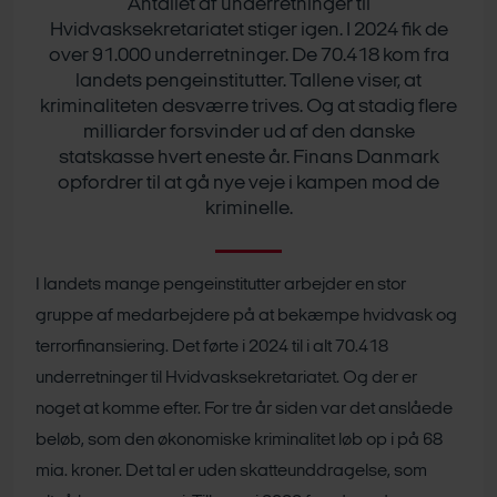
Antallet af underretninger til
Hvidvasksekretariatet stiger igen. I 2024 fik de
over 91.000 underretninger. De 70.418 kom fra
landets pengeinstitutter. Tallene viser, at
kriminaliteten desværre trives. Og at stadig flere
milliarder forsvinder ud af den danske
statskasse hvert eneste år. Finans Danmark
opfordrer til at gå nye veje i kampen mod de
kriminelle.
I landets mange pengeinstitutter arbejder en stor
gruppe af medarbejdere på at bekæmpe hvidvask og
terrorfinansiering. Det førte i 2024 til i alt 70.418
underretninger til Hvidvasksekretariatet. Og der er
noget at komme efter. For tre år siden var det anslåede
beløb, som den økonomiske kriminalitet løb op i på 68
mia. kroner. Det tal er uden skatteunddragelse, som