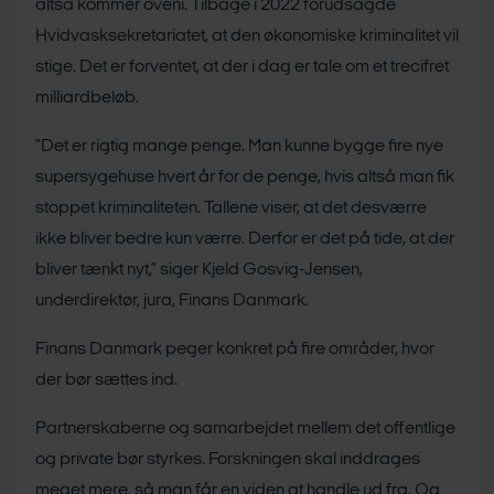
altså kommer oveni. Tilbage i 2022 forudsagde
Hvidvasksekretariatet, at den økonomiske kriminalitet vil
stige. Det er forventet, at der i dag er tale om et trecifret
milliardbeløb.
”Det er rigtig mange penge. Man kunne bygge fire nye
supersygehuse hvert år for de penge, hvis altså man fik
stoppet kriminaliteten. Tallene viser, at det desværre
ikke bliver bedre kun værre. Derfor er det på tide, at der
bliver tænkt nyt,” siger Kjeld Gosvig-Jensen,
underdirektør, jura, Finans Danmark.
Finans Danmark peger konkret på fire områder, hvor
der bør sættes ind.
Partnerskaberne og samarbejdet mellem det offentlige
og private bør styrkes. Forskningen skal inddrages
meget mere, så man får en viden at handle ud fra. Og