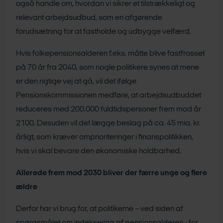
også handle om, hvordan vi sikrer et tilstrækkeligt og
relevant arbejdsudbud, som en afgørende
forudsætning for at fastholde og udbygge velfærd.
Hvis folkepensionsalderen f.eks. måtte blive fastfrosset
på 70 år fra 2040, som nogle politikere synes at mene
er den rigtige vej at gå, vil det ifølge
Pensionskommissionen medføre, at arbejdsudbuddet
reduceres med 200.000 fuldtidspersoner frem mod år
2100. Desuden vil det lægge beslag på ca. 45 mia. kr.
årligt, som kræver omprioriteringer i finanspolitikken,
hvis vi skal bevare den økonomiske holdbarhed.
Allerede frem mod 2030 bliver der færre unge og flere
ældre
Derfor har vi brug for, at politikerne – ved siden af