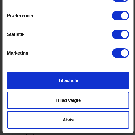
at vi får uddannet flere af dem, der bidrager til den
økonomiske vækst. Universiteterne skal have mulighed
Præferencer
for at uddanne flere af dem, der er efterspørgsel på.
Det rimer regeringens dimensioneringstiltag desværre
Statistik
ikke på.
International arbejdskraft
Marketing
Vi skal også blive bedre til at tiltrække højtuddannede
internationale talenter for at sikre danske
Tillad alle
virksomheders udvikling og globale konkurrenceevne.
Der en global konkurrence om at tiltrække de helt rigtige
Tillad valgte
højtuddannede talenter og specialister fra hele verden.
Men en række lovgivningsmæssige og praktiske
barrierer gør det i dag svært at tiltrække internationale
Afvis
talenter og højtuddannede specialister til danske