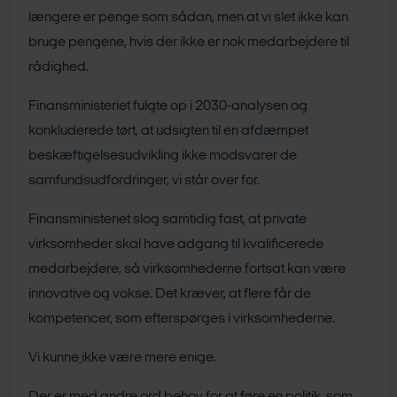
længere er penge som sådan, men at vi slet ikke kan
bruge pengene, hvis der ikke er nok medarbejdere til
rådighed.
Finansministeriet fulgte op i 2030-analysen og
konkluderede tørt, at udsigten til en afdæmpet
beskæftigelsesudvikling ikke modsvarer de
samfundsudfordringer, vi står over for.
Finansministeriet slog samtidig fast, at private
virksomheder skal have adgang til kvalificerede
medarbejdere, så virksomhederne fortsat kan være
innovative og vokse. Det kræver, at flere får de
kompetencer, som efterspørges i virksomhederne.
Vi kunne
ikke være mere enige.