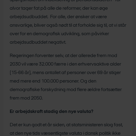
spørgsmålet om indeksering af pensionsalderen - for
alvor tager fat på alle de reformer, der kan øge
arbejdsudbuddet. For alle, der ønsker at være
ansvarlige, bliver også nødt til at forholde sig til, at vi står
over for en demografisk udvikling, som påvirker
arbejdsudbuddet negativt.
Regeringen forventer selv, at der allerede frem mod
2030 vil være 32.000 færre i den erhvervsaktive alder
(15-66 år), mens antallet af personer over 69 år stiger
med mere end 100.000 personer. Og den
demografiske forskydning mod flere ældre fortsætter
frem mod 2050.
Er arbejdskraft stadig den nye valuta?
Det er kun godt et år siden, at statsministeren slog fast,
at den nye tids væsentligste valuta i dansk politik ikke