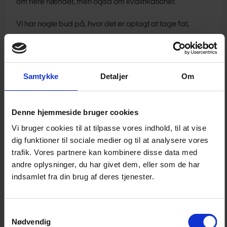
om flere hænder, men også om kvalifikationer.
Vi har nogle bud på, hvor det er oplagt at tage fat,
nemlig uddannelse og forskning, rekruttering af
international arbejdskraft, tidlig tilbagetrækning og
sygefravær.
Samtykke
Detaljer
Om
Uddannelse og forskning
Vi bliver som samfund nødt til fortsat at investere mere i
Denne hjemmeside bruger cookies
uddannelse og forskning.
Vi bruger cookies til at tilpasse vores indhold, til at vise
dig funktioner til sociale medier og til at analysere vores
Det er ikke et nulsumsspil. Tværtimod. Vi anerkender
trafik. Vores partnere kan kombinere disse data med
behovet for, at der uddannes flere på
andre oplysninger, du har givet dem, eller som de har
indsamlet fra din brug af deres tjenester.
velfærdsuddannelserne. Men Danmarks økonomiske
fremtid vil i høj grad også hvile på dem, der er uddannet
inden for naturvidenskab, it-området samt økonomi og
Samtykkevalg
finansiering. Derfor er det mindst lige så vigtigt at sikre,
Nødvendig