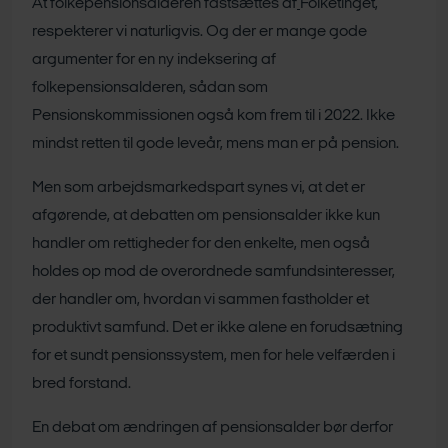
At folkepensionsalderen fastsættes af
Folketinget,
respekterer vi naturligvis. Og der er mange gode
argumenter for en ny indeksering af
folkepensionsalderen, sådan som
Pensionskommissionen også kom frem til i 2022. Ikke
mindst retten til gode leveår, mens man er på pension.
Men som arbejdsmarkedspart synes vi, at det er
afgørende, at debatten om pensionsalder ikke kun
handler om rettigheder for den enkelte, men også
holdes op mod de overordnede samfundsinteresser,
der handler om, hvordan vi sammen fastholder et
produktivt samfund. Det er ikke alene en forudsætning
for et sundt pensionssystem, men for hele velfærden i
bred forstand.
En debat om ændringen af pensionsalder bør derfor