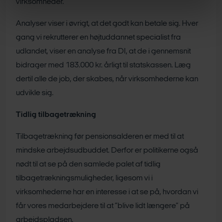
virksomheder.
Analyser viser i øvrigt, at det godt kan betale sig. Hver
gang vi rekrutterer en højtuddannet specialist fra
udlandet, viser en analyse fra DI, at de i gennemsnit
bidrager med 183.000 kr. årligt til statskassen. Læg
dertil alle de job, der skabes, når virksomhederne kan
udvikle sig.
Tidlig tilbagetrækning
Tilbagetrækning før pensionsalderen er med til at
mindske arbejdsudbuddet. Derfor er politikerne også
nødt til at se på den samlede palet af tidlig
tilbagetrækningsmuligheder, ligesom vi i
virksomhederne har en interesse i at se på, hvordan vi
får vores medarbejdere til at ”blive lidt længere” på
arbejdspladsen.