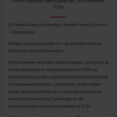
Kronik udgivet i Berlingske den 18. november
2024.
Af Morten Schønning Madsen, direktør Finans Danmark
/ Arbejdsgiver
Pension og pensionsalder har i de seneste måneder
fyldt godt i den politiske debat.
Statsministeren skød den politiske sæson i gang med at
varsle genåbning af Velfærdsforliget fra 2006 og
genforhandling af den automatiske levetidsindeksering
af folkepensionsalderen. Det betyder, at den sidste
gang, der skal stemmes om automatisk indeksering
med fuldt gennemslag i Folketinget, er, når
pensionsalderen næste år fastsættes til 70 år.