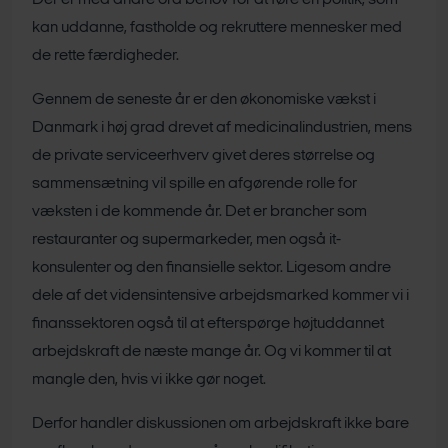
Der er med andre ord behov for at føre en politik, som
kan uddanne, fastholde og rekruttere mennesker med
de rette færdigheder.
Gennem de seneste år er den økonomiske vækst i
Danmark i høj grad drevet af medicinalindustrien, mens
de private serviceerhverv givet deres størrelse og
sammensætning vil spille en afgørende rolle for
væksten i de kommende år. Det er brancher som
restauranter og supermarkeder, men også it-
konsulenter og den finansielle sektor. Ligesom andre
dele af det vidensintensive arbejdsmarked kommer vi i
finanssektoren også til at efterspørge højtuddannet
arbejdskraft de næste mange år. Og vi kommer til at
mangle den, hvis vi ikke gør noget.
Derfor handler diskussionen om arbejdskraft ikke bare