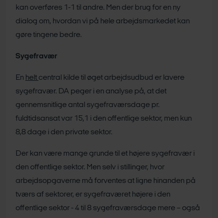
kan overføres 1-1 til andre. Men der brug for en ny
dialog om, hvordan vi på hele arbejdsmarkedet kan
gøre tingene bedre.
Sygefravær
En
helt
central kilde til øget arbejdsudbud er lavere
sygefravær. DA peger i en analyse på, at det
gennemsnitlige antal sygefraværsdage pr.
fuldtidsansat var 15,1 i den offentlige sektor, men kun
8,8 dage i den private sektor.
Der kan være mange grunde til et højere sygefravær i
den offentlige sektor. Men selv i stillinger, hvor
arbejdsopgaverne må forventes at ligne hinanden på
tværs af sektorer, er sygefraværet højere i den
offentlige sektor - 4 til 8 sygefraværsdage mere – også