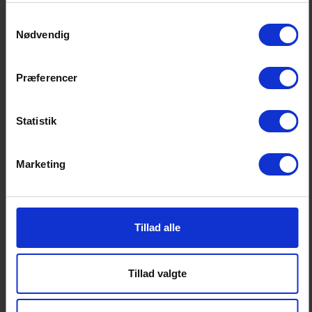
Samtykkevalg
Nødvendig
Fakta om
Præferencer
finanskompetencepuljen
Statistik
Finanskompetencen blev etableret ifm.
overenskomstforhandlingerne i
Marketing
finanssektoren i 2014. Fra 1. juli 2024
indbetaler virksomhederne 755 kr. pr. år.
pr. medarbejder til puljen.
Tillad alle
Man kan ansøge puljen både som
medarbejder og som virksomhed og
Tillad valgte
formålet med puljen er at matche
kompetenceudviklingsbehov gennem