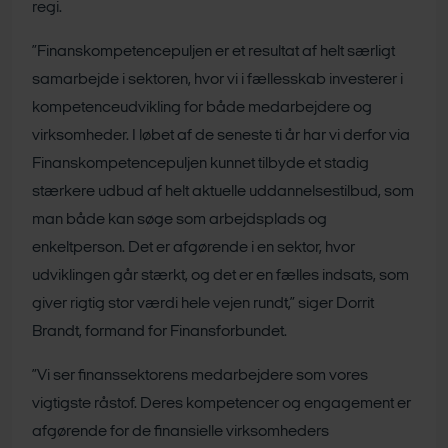
regi.
”Finanskompetencepuljen er et resultat af helt særligt
samarbejde i sektoren, hvor vi i fællesskab investerer i
kompetenceudvikling for både medarbejdere og
virksomheder. I løbet af de seneste ti år har vi derfor via
Finanskompetencepuljen kunnet tilbyde et stadig
stærkere udbud af helt aktuelle uddannelsestilbud, som
man både kan søge som arbejdsplads og
enkeltperson. Det er afgørende i en sektor, hvor
udviklingen går stærkt, og det er en fælles indsats, som
giver rigtig stor værdi hele vejen rundt,” siger Dorrit
Brandt, formand for Finansforbundet.
”Vi ser finanssektorens medarbejdere som vores
vigtigste råstof. Deres kompetencer og engagement er
afgørende for de finansielle virksomheders