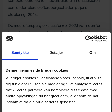
kompetenceforløb for medarbejdere i finanssektoren,
som er den største efterspørgsel siden puljens
etablering i 2014.
De mest efterspurgte kursusforløb i 2023 var inden for
bæredygtighed, digitalisering, forandringsledelse og
agile projektledelsesmetoder.
Finanskompetencepuljen har et bredt udsnit af
Samtykke
Detaljer
Om
kompetenceudviklingstilbud, som bliver udviklet
løbende med udgangspunkt i de konkrete behov i den
Denne hjemmeside bruger cookies
finansielle sektor. Kompetencepuljen har bl.a. haft et
Vi bruger cookies til at tilpasse vores indhold, til at vise
omfattende forløb målrettet grøn omstilling og
dig funktioner til sociale medier og til at analysere vores
bæredygtighedselementet i finansiel rådgivning.
trafik. Vores partnere kan kombinere disse data med
andre oplysninger, du har givet dem, eller som de har
Udbuddet af kursustilbud afspejler hele tiden konkret
indsamlet fra din brug af deres tjenester.
efterspørgsel i den finansielle sektor og tilpasses
løbende fremtidige behov hos virksomhederne.