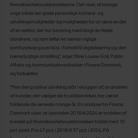
finansbacheloruddannelserne. Det viser, at mange
unge både ser gode personlige karriere- og
udviklingsmuligheder og muligheden for at være en del
af en sektor, der har berøring med langt de fleste
danskere, og som løfter en række vigtige
samfundsopgaver bl.a. i forhold til digitalisering og den
bæredygtige omstilling”, siger Stine Louise Goll, Public
Affairs og kommunikationsdirektør i Finans Danmark,
og fortsætter:
”Men den positive udvikling står i skyggen af, at andelen
af kvinder, der vælger de to uddannelser, har været
faldende de seneste mange år. En analyse fra Finans
Danmark viser, at i perioden 2018 til 2024 er andelen af
kvinder på finansbacheloruddannelsen faldet med 10
pct. point. Fra 47 pct. i 2018 til 37 pct. i 2024. På