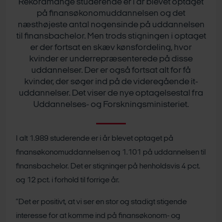
Rekordmange studerende er i år blevet optaget
på finansøkonomuddannelsen og det
næsthøjeste antal nogensinde på uddannelsen
til finansbachelor. Men trods stigningen i optaget
er der fortsat en skæv kønsfordeling, hvor
kvinder er underrepræsenterede på disse
uddannelser. Der er også fortsat alt for få
kvinder, der søger ind på de videregående it-
uddannelser. Det viser de nye optagelsestal fra
Uddannelses- og Forskningsministeriet.
I alt 1.989 studerende er i år blevet optaget på
finansøkonomuddannelsen og 1.101 på uddannelsen til
finansbachelor. Det er stigninger på henholdsvis 4 pct.
og 12 pct. i forhold til forrige år.
”Det er positivt, at vi ser en stor og stadigt stigende
interesse for at komme ind på finansøkonom- og