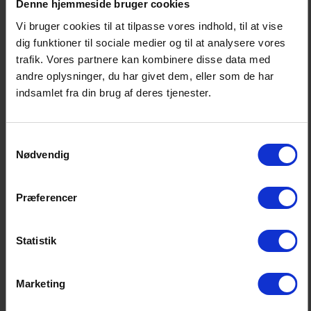
Denne hjemmeside bruger cookies
Når vi kigger bredt udover de it-uddannelser på
Vi bruger cookies til at tilpasse vores indhold, til at vise
universiteterne, som finanssektoren typisk rekrutterer
dig funktioner til sociale medier og til at analysere vores
nye medarbejdere fra, så går det også her den forkerte
trafik. Vores partnere kan kombinere disse data med
vej med kønsfordelingen. I gennemsnit er andelen af
andre oplysninger, du har givet dem, eller som de har
indsamlet fra din brug af deres tjenester.
kvinder på disse uddannelser faldet fra 29 pct. i 2023 til
25 pct. i 2024.
Samtykkevalg
På erhvervsakademiernes uddannelse til datamatiker
Nødvendig
ser vi en positiv udvikling fra 2023 til i år, men fra et
meget lavt udgangspunkt. Således udgjorde andelen
Præferencer
af kvindelige studerende på datamatikeruddannelsen
blot 16 pct. i 2023, mens den i 2024 er steget til 19 pct.
Statistik
”Det er problematisk, fordi finanssektoren i stigende
grad bliver digitalisereret. Vi har derfor brug for at kunne
Marketing
tiltrække langt flere og fra et langt bredere