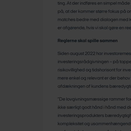
ting. At der indføres en simpel måd
på, at der kommer større fokus på om
matches bedre med dialogen med 
er afgørende, hvis vi skal gøre en reel
Reglerne skal spille sammen
Siden august 2022 har investorernes
investeringsrådgivningen – på toppe
risikovillighed og tidshorisont for i
mere enkel og relevant er der behov
afdækningen af kundens bæredygt
“De lovgivningsmæssige rammer fo
ikke særligt godt hånd i hånd med de k
investeringsprodukters bæredygtighed.
kompleksitet og usammenhængende re