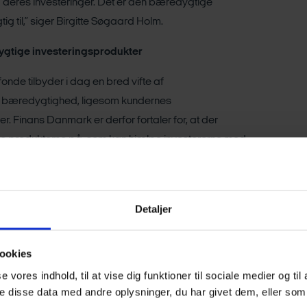
d deres investeringer. Det er den bæredygtige
tig til,” siger Birgitte Søgaard Holm.
ygtige investeringsprodukter
nde tilbyder i dag en bred vifte af
å bæredygtighed, ligesom kundernes
 Finans Danmark er derfor fortaler for, at der
re produkterne på, som kan hjælpe investorerne med
lt konkret lægger Finans Danmark op til, at en ny
dukterne efter, om der er et bæredygtigt formål med
 underliggende investeringer støtter op om det formål.
Detaljer
goriseringen giver plads til, at der investeres i
n grønne omstilling.
ookies
på ansvarlighed i investeringer og arbejdet med at
se vores indhold, til at vise dig funktioner til sociale medier og til
ingsprodukter med fokus på bæredygtighed. Samtidig er
 disse data med andre oplysninger, du har givet dem, eller som 
re indenfor bæredygtighed vokset markant, og det har