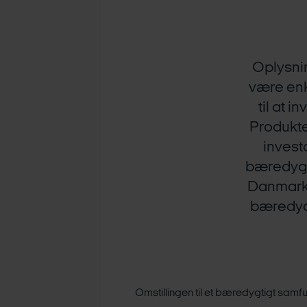
Oplysni
være enkl
til at 
Produkte
invest
bæredygti
Danmarks
bæredygt
Omstillingen til et bæredygtigt samfu