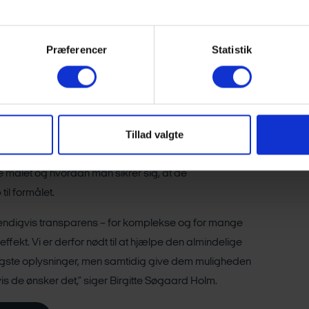
m rådgiver og kunde i de seneste år. På den baggrund
et enkelt system, der hjælper investorerne med at
Præferencer
Statistik
irgitte Søgaard Holm.
dokumenter
cering af de komplekse og lange
Tillad valgte
i dag skal modtage. Helt konkret foreslår Finans
k med oplysninger om f.eks. bæredygtigt formål,
te målet og hvordan man sikrer sig, at de
til formålet.
vendigvis transparens – for komplekse og for mange
ekt. Vi er derfor nødt til at hjælpe den almindelige
tigste oplysninger, men samtidig give dem muligheden
vis de ønsker det,” siger Birgitte Søgaard Holm.