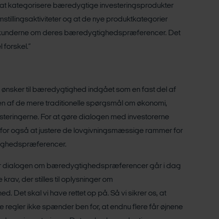
e at kategorisere bæredygtige investeringsprodukter
stillingsaktiviteter og at de nye produktkategorier
kunderne om deres bæredygtighedspræferencer. Det
 forskel.”
 ønsker til bæredygtighed indgået som en fast del af
n af de mere traditionelle spørgsmål om økonomi,
nvesteringerne. For at gøre dialogen med investorerne
 for også at justere de lovgivningsmæssige rammer for
ighedspræferencer.
r dialogen om bæredygtighedspræferencer går i dag
rav, der stilles til oplysninger om
 Det skal vi have rettet op på. Så vi sikrer os, at
gler ikke spænder ben for, at endnu flere får øjnene