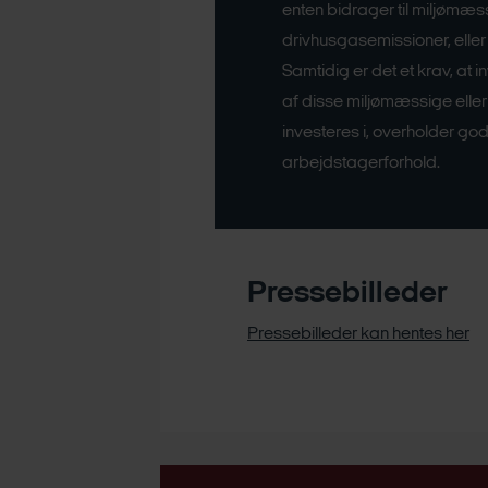
enten bidrager til miljømæs
drivhusgasemissioner, eller
Samtidig er det et krav, at
af disse miljømæssige eller
investeres i, overholder god 
arbejdstagerforhold.
Pressebilleder
Pressebilleder kan hentes her