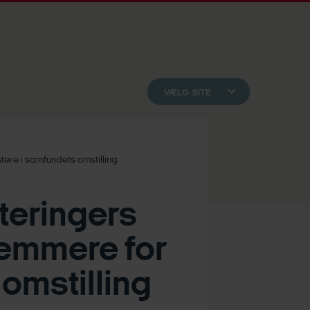
VÆLG SITE
ere i samfundets omstilling
teringers
nemmere for
 omstilling