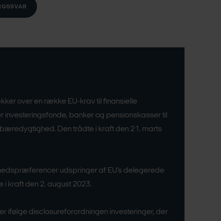
NGSSVAR
er over en række EU-krav til finansielle
r investeringsfonde, banker og pensionskasser til
bæredygtighed. Den trådte i kraft den 21. marts
edspræferencer udspringer af EU’s delegerede
te i kraft den 2. august 2023.
r ifølge disclosureforordningen investeringer, der