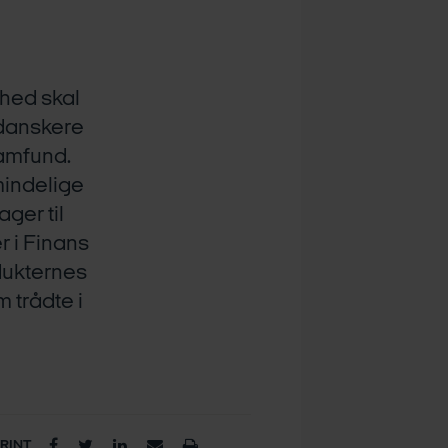
hed skal
e danskere
samfund.
mindelige
ger til
r i Finans
dukternes
 trådte i
PRINT