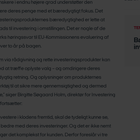
anskere i endnu højere grad understøtter den
tere deres penge med et bæredygtigt fokus. Det
vesteringsprodukternes bæredygtighed er lette at
TE
ds til investering i omstillingen. Det er nogle af de
ks høringssvar til EU-Kommissionens evaluering af
B
 over to år på bagen.
i
om via rådgivning og rette investeringsprodukter kan
d at træffe oplyste valg – og omdirigere deres
edygtig retning. Og oplysninger om produkternes
rktøj til at sikre mere gennemsigtighed og dermed
” siger Birgitte Søgaard Holm, direktør for Investering
ortsætter:
 investere i klodens fremtid, skal de tydeligt kunne se,
 bedre med deres investeringer. Og det er ikke nemt
r det komplekst for kunden. Derfor foreslår vi tre