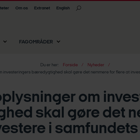
iteter
Om os
Extranet
English
FAGOMRÅDER
Du er her:
Forside
Nyheder
m investeringers bæredygtighed skal gøre det nemmere for flere at invest
oplysninger om inves
hed skal gøre det 
nvestere i samfundets