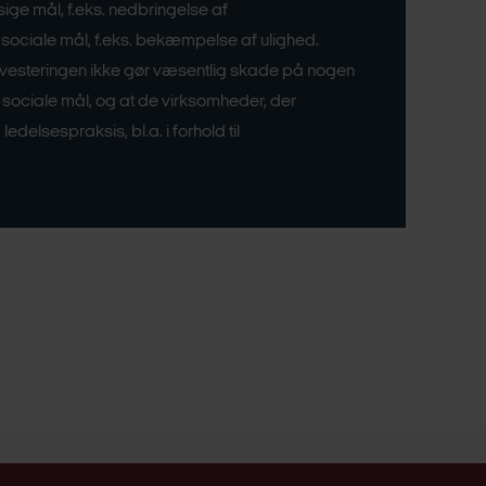
sige mål, f.eks. nedbringelse af
 sociale mål, f.eks. bekæmpelse af ulighed.
 investeringen ikke gør væsentlig skade på nogen
 sociale mål, og at de virksomheder, der
ledelsespraksis, bl.a. i forhold til