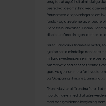
brug for, at også helt almindelige d
bæredygtige omstilling ved at inves
forudsætter, at oplysningerne om in
forstå - og at reglerne giver bedre pla
vigtigste budskaber i Finans Danmar
disclosureforordningen, der har lidt
”Vi er Danmarks finansielle motor, s
hjælpe helt almindelige danskere me
milliardinvesteringer i en mere bær
bæredygtighed er et helt centralt væ
gøre valget nemmere for investorerne,
og Opsparing i Finans Danmark, og f
”Men hvis vi skal få endnu flere til at
hvordan de er med til at gøre verden
med den gældende lovgivning, som gø