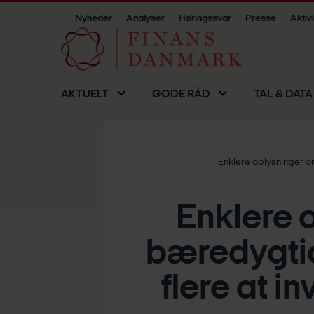
Nyheder
Analyser
Høringssvar
Presse
Aktiv
AKTUELT
GODE RÅD
TAL & DATA
Enklere oplysninger o
Enklere 
bæredygtig
flere at i