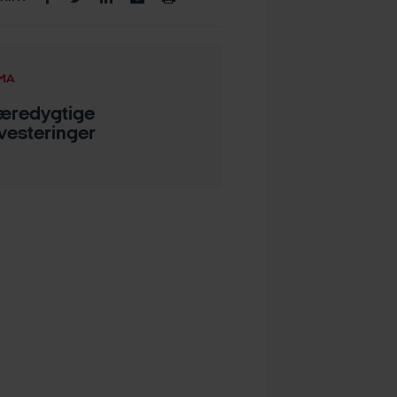
MA
æredygtige
nvesteringer