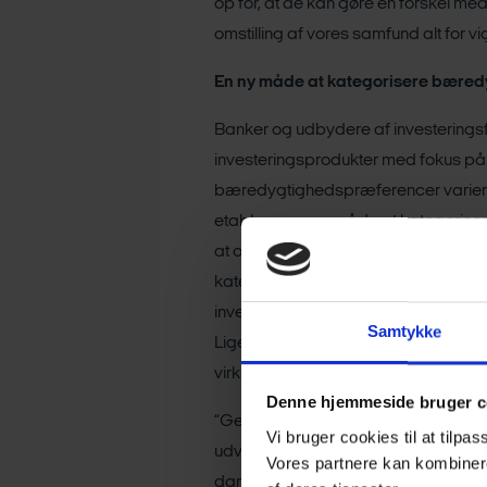
op for, at de kan gøre en forskel me
omstilling af vores samfund alt for vig
En ny måde at kategorisere bæred
Banker og udbydere af investeringsfo
investeringsprodukter med fokus p
bæredygtighedspræferencer varierer.
etableres en ny måde at kategorise
at overskue de mange muligheder. He
kategorisering tydeligt inddeler pro
investeringsproduktet, og hvordan de
Samtykke
Ligesom det er vigtigt, at produktkate
virksomheder, der er godt på vej i de
Denne hjemmeside bruger c
“Gennem mange år har vi haft fokus 
Vi bruger cookies til at tilpas
udvikle et stort udvalg af invester
Vores partnere kan kombinere
danskernes interesse for at investe