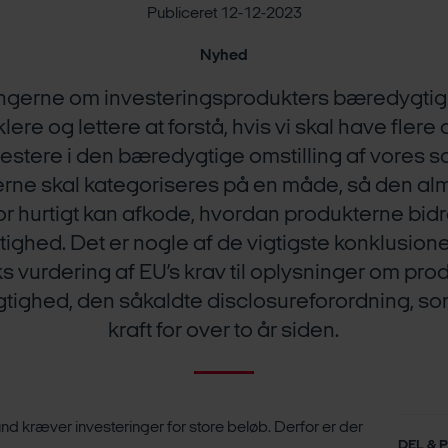
Publiceret 12-12-2023
Nyhed
ngerne om investeringsprodukters bæredygtig
ere og lettere at forstå, hvis vi skal have fler
investere i den bæredygtige omstilling af vores 
rne skal kategoriseres på en måde, så den al
or hurtigt kan afkode, hvordan produkterne bidra
ghed. Det er nogle af de vigtigste konklusione
 vurdering af EU’s krav til oplysninger om pro
ighed, den såkaldte disclosureforordning, som
kraft for over to år siden.
nd kræver investeringer for store beløb. Derfor er der
DEL & 