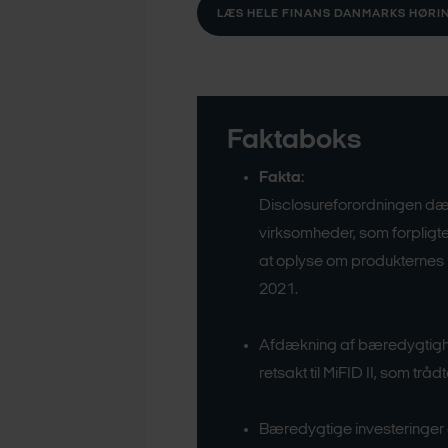
LÆS HELE FINANS DANMARKS HØRI
Faktaboks
Fakta:
Disclosureforordningen dækk
virksomheder, som forpligte
at oplyse om produkternes 
2021.
Afdækning af bæredygtigh
retsakt til MiFID II, som tråd
Bæredygtige investeringer e