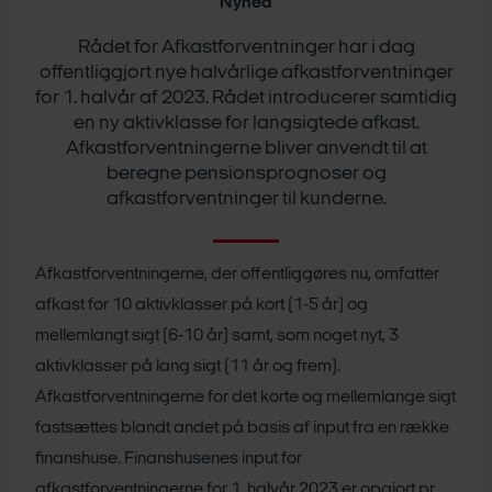
Nyhed
Rådet for Afkastforventninger har i dag
offentliggjort nye halvårlige afkastforventninger
for 1. halvår af 2023. Rådet introducerer samtidig
en ny aktivklasse for langsigtede afkast.
Afkastforventningerne bliver anvendt til at
beregne pensionsprognoser og
afkastforventninger til kunderne.
Afkastforventningerne, der offentliggøres nu, omfatter
afkast for 10 aktivklasser på kort (1-5 år) og
mellemlangt sigt (6-10 år) samt, som noget nyt, 3
aktivklasser på lang sigt (11 år og frem).
Afkastforventningerne for det korte og mellemlange sigt
fastsættes blandt andet på basis af input fra en række
finanshuse. Finanshusenes input for
afkastforventningerne for 1. halvår 2023 er opgjort pr.