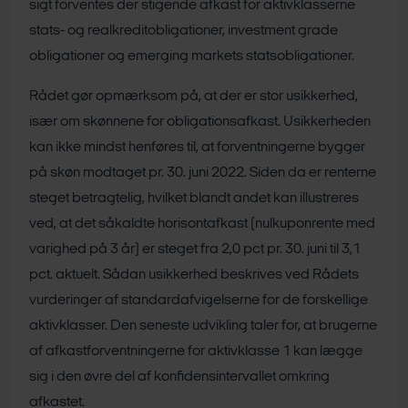
sigt forventes der stigende afkast for aktivklasserne
stats- og realkreditobligationer, investment grade
obligationer og emerging markets statsobligationer.
Rådet gør opmærksom på, at der er stor usikkerhed,
især om skønnene for obligationsafkast. Usikkerheden
kan ikke mindst henføres til, at forventningerne bygger
på skøn modtaget pr. 30. juni 2022. Siden da er renterne
steget betragtelig, hvilket blandt andet kan illustreres
ved, at det såkaldte horisontafkast (nulkuponrente med
varighed på 3 år) er steget fra 2,0 pct pr. 30. juni til 3,1
pct. aktuelt. Sådan usikkerhed beskrives ved Rådets
vurderinger af standardafvigelserne for de forskellige
aktivklasser. Den seneste udvikling taler for, at brugerne
af afkastforventningerne for aktivklasse 1 kan lægge
sig i den øvre del af konfidensintervallet omkring
afkastet.