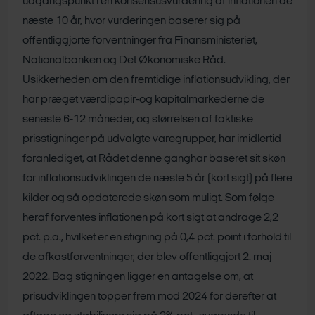
udgangspunkt i en konsensusvurdering af inflationen de
næste 10 år, hvor vurderingen baserer sig på
offentliggjorte forventninger fra Finansministeriet,
Nationalbanken og Det Økonomiske Råd.
Usikkerheden om den fremtidige inflationsudvikling, der
har præget værdipapir-og kapitalmarkederne de
seneste 6-12 måneder, og størrelsen af faktiske
prisstigninger på udvalgte varegrupper, har imidlertid
foranlediget, at Rådet denne ganghar baseret sit skøn
for inflationsudviklingen de næste 5 år (kort sigt) på flere
kilder og så opdaterede skøn som muligt. Som følge
heraf forventes inflationen på kort sigt at andrage 2,2
pct. p.a., hvilket er en stigning på 0,4 pct. point i forhold til
de afkastforventninger, der blev offentliggjort 2. maj
2022. Bag stigningen ligger en antagelse om, at
prisudviklingen topper frem mod 2024 for derefter at