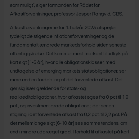
som muligt”, siger formanden for Rådet for
Afkastforventninger, professor Jesper Rangvid, CBS.
Afkastforventningerne for 1. halvår 2023 afspejler
tydeligt de stigende inflationsforventninger og de
fundamentalt ændrede markedsforhold siden seneste
offentliggørelse. Det kommer mest markant til udtryk på
kort sigt (1-5 år), hvor alle obligationsklasser, med
undtagelse af emerging markets statsobligationer, ser
mere end en fordobling af det forventede afkast. Det
gør sig især gældende for stats- og
realkreditobligationer, hvor afkastet øges fra 0 pct til 1,9
pct., og investment grade obligationer, der ser en
stigning i det forventede afkast fra 0,2 pct. til 2,2 pct. På
det mellemlange sigt (6-10 år) ses samme tendens, om
end i mindre udpræget grad. I forhold til afkastet på kort