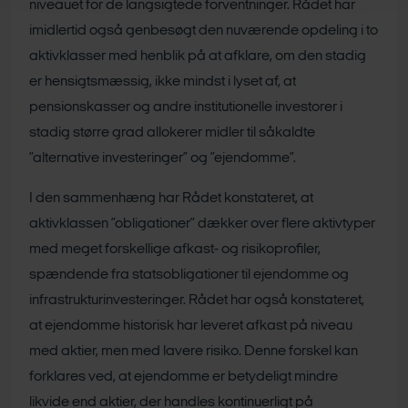
niveauet for de langsigtede forventninger. Rådet har
imidlertid også genbesøgt den nuværende opdeling i to
aktivklasser med henblik på at afklare, om den stadig
er hensigtsmæssig, ikke mindst i lyset af, at
pensionskasser og andre institutionelle investorer i
stadig større grad allokerer midler til såkaldte
”alternative investeringer” og ”ejendomme”.
I den sammenhæng har Rådet konstateret, at
aktivklassen ”obligationer” dækker over flere aktivtyper
med meget forskellige afkast- og risikoprofiler,
spændende fra statsobligationer til ejendomme og
infrastrukturinvesteringer. Rådet har også konstateret,
at ejendomme historisk har leveret afkast på niveau
med aktier, men med lavere risiko. Denne forskel kan
forklares ved, at ejendomme er betydeligt mindre
likvide end aktier, der handles kontinuerligt på