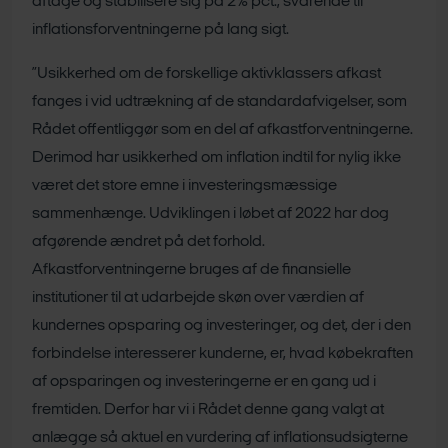
aftage og stabilisere sig på 2% pct., svarende til
inflationsforventningerne på lang sigt.
”Usikkerhed om de forskellige aktivklassers afkast
fanges i vid udtrækning af de standardafvigelser, som
Rådet offentliggør som en del af afkastforventningerne.
Derimod har usikkerhed om inflation indtil for nylig ikke
været det store emne i investeringsmæssige
sammenhænge. Udviklingen i løbet af 2022 har dog
afgørende ændret på det forhold.
Afkastforventningerne bruges af de finansielle
institutioner til at udarbejde skøn over værdien af
kundernes opsparing og investeringer, og det, der i den
forbindelse interesserer kunderne, er, hvad købekraften
af opsparingen og investeringerne er en gang ud i
fremtiden. Derfor har vi i Rådet denne gang valgt at
anlægge så aktuel en vurdering af inflationsudsigterne