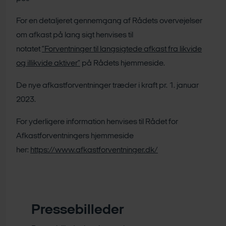
For en detaljeret gennemgang af Rådets overvejelser
om afkast på lang sigt henvises til
notatet
”Forventninger til langsigtede afkast fra likvide
og illikvide aktiver”
på Rådets hjemmeside.
De nye afkastforventninger træder i kraft pr. 1. januar
2023.
For yderligere information henvises til Rådet for
Afkastforventningers hjemmeside
her:
https://www.afkastforventninger.dk/
Pressebilleder