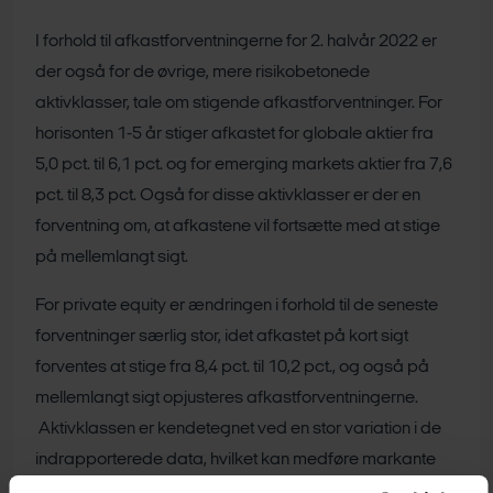
I forhold til afkastforventningerne for 2. halvår 2022 er
der også for de øvrige, mere risikobetonede
aktivklasser, tale om stigende afkastforventninger. For
horisonten 1-5 år stiger afkastet for globale aktier fra
5,0 pct. til 6,1 pct. og for emerging markets aktier fra 7,6
pct. til 8,3 pct. Også for disse aktivklasser er der en
forventning om, at afkastene vil fortsætte med at stige
på mellemlangt sigt.
For private equity er ændringen i forhold til de seneste
forventninger særlig stor, idet afkastet på kort sigt
forventes at stige fra 8,4 pct. til 10,2 pct., og også på
mellemlangt sigt opjusteres afkastforventningerne.
Aktivklassen er kendetegnet ved en stor variation i de
indrapporterede data, hvilket kan medføre markante
ændringer i afkast fra periode til periode. Rådet