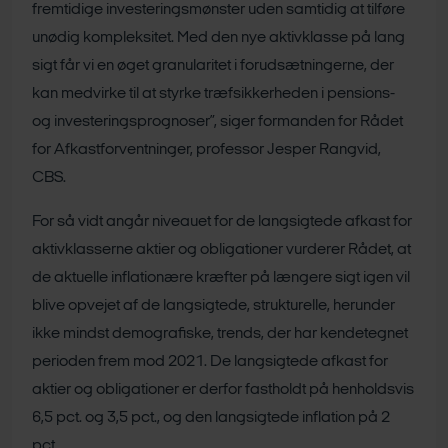
fremtidige investeringsmønster uden samtidig at tilføre
unødig kompleksitet. Med den nye aktivklasse på lang
sigt får vi en øget granularitet i forudsætningerne, der
kan medvirke til at styrke træfsikkerheden i pensions-
og investeringsprognoser”,
siger formanden for Rådet
for Afkastforventninger, professor Jesper Rangvid,
CBS.
For så vidt angår niveauet for de langsigtede afkast for
aktivklasserne aktier og obligationer vurderer Rådet, at
de aktuelle inflationære kræfter på længere sigt igen vil
blive opvejet af de langsigtede, strukturelle, herunder
ikke mindst demografiske, trends, der har kendetegnet
perioden frem mod 2021. De langsigtede afkast for
aktier og obligationer er derfor fastholdt på henholdsvis
6,5 pct. og 3,5 pct., og den langsigtede inflation på 2
pct.