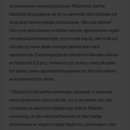
autoriserede markedspladser. Rådet har derfor
besluttet at supplere de to nuværende aktivklasser på
lang sigt med en tredje aktivklasse, ”Illikvide aktiver”.
Den nye aktivklasse omfatter udover ejendomme også
infrastrukturinvesteringer og private equity, der målt på
afkast og risiko deler mange fællestræk med
ejendomme. Det langsigtede afkast for Illikvide aktiver
er fastsat til 6,5 pct., hvilket er på niveau med afkastet
for aktier, mens standardafvigelsen for illikvide aktiver
er lavere end for aktier.
”I Rådet for Afkastforventninger arbejder vi løbende
med såvel form som indhold, og vi reviderer, når det
vurderes at være formålstjenligt. Det er Rådets
vurdering, at der med indførelsen af den tredje
aktivklasse er taget rimeligt højde for udviklingen i det