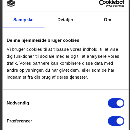
overvejer derfor løbende de metoder, der anvendes
ved fastlæggelse af afkastskønnene, så der sikres en
Samtykke
Detaljer
Om
konsistent og dokumenterbar sammenhæng mellem
afkast og risiko.
Denne hjemmeside bruger cookies
For så vidt angår risikobilledet i form af
Vi bruger cookies til at tilpasse vores indhold, til at vise
standardafvigelser forventes der øget usikkerhed om
dig funktioner til sociale medier og til at analysere vores
afkastet i de fleste aktivklasser. Det kommer mest
trafik. Vores partnere kan kombinere disse data med
tydeligt til udtryk for high-yield obligationer, hvor
andre oplysninger, du har givet dem, eller som de har
indsamlet fra din brug af deres tjenester.
standardafvigelsen stiger fra 8,9 pct. i Rådets seneste
skøn fra maj 2022 til 12 pct. i det nye skøn.
Afkastusikkerheden for globale og emerging markets
Samtykkevalg
aktier reduceres marginalt.
Nødvendig
Som en del af afkastforventningerne offentliggøres
Præferencer
endvidere et horisontafkast (et såkaldt køb-og-hold