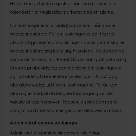
Hvis en fonds første regnskabsår ikke dækker et helt
kalenderår, er nøgletallet markeret med en stjerne.
Omkostningerne er et vigtigt parameter, når du ejer
investeringsfonde. For omkostningerne går fra i dit
afkast. Og jo højere omkostninger - desto bedre skal en
investeringsforening klare sig, hvis den vil holde trit med
konkurrenterne og markedet. Så det kan godt betale sig
at være prisbevidst og sammenligne omkostningerne
og indholdet af de enkelte investeringer. Du bør dog
ikke alene vælge ud fra omkostningerne. For du kan
ikke regne med, at de billigste foreninger giver de
højeste afkast fremover - ligesom du ikke kan regne
med, at de dyreste foreninger giver de laveste afkast.
Administrationsomkostninger
Administrationsomkostningerne er de årlige