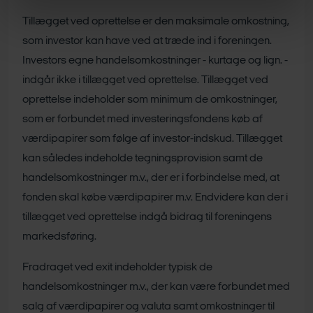
Tillægget ved oprettelse er den maksimale omkostning,
som investor kan have ved at træde ind i foreningen.
Investors egne handelsomkostninger - kurtage og lign. -
indgår ikke i tillægget ved oprettelse. Tillægget ved
oprettelse indeholder som minimum de omkostninger,
som er forbundet med investeringsfondens køb af
værdipapirer som følge af investor-indskud. Tillægget
kan således indeholde tegningsprovision samt de
handelsomkostninger m.v., der er i forbindelse med, at
fonden skal købe værdipapirer m.v. Endvidere kan der i
tillægget ved oprettelse indgå bidrag til foreningens
markedsføring.
Fradraget ved exit indeholder typisk de
handelsomkostninger m.v., der kan være forbundet med
salg af værdipapirer og valuta samt omkostninger til