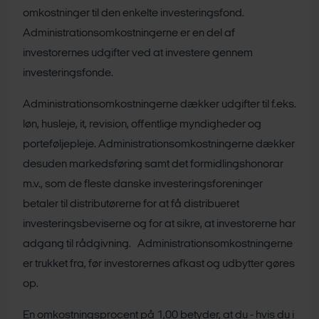
omkostninger til den enkelte investeringsfond.
Administrationsomkostningerne er en del af
investorernes udgifter ved at investere gennem
investeringsfonde.
Administrationsomkostningerne dækker udgifter til f.eks.
løn, husleje, it, revision, offentlige myndigheder og
porteføljepleje. Administrationsomkostningerne dækker
desuden markedsføring samt det formidlingshonorar
m.v., som de fleste danske investeringsforeninger
betaler til distributørerne for at få distribueret
investeringsbeviserne og for at sikre, at investorerne har
adgang til rådgivning. Administrationsomkostningerne
er trukket fra, før investorernes afkast og udbytter gøres
op.
En omkostningsprocent på 1,00 betyder, at du - hvis du i