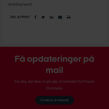
afvikling heraf.
DEL & PRINT
Få opdateringer på
mail
For dig, der ikke vil gå glip af nyheder fra Finans
Danmark.
TILMELD NYHEDER