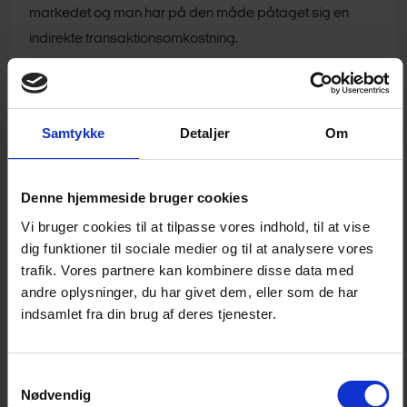
markedet og man har på den måde påtaget sig en
indirekte transaktionsomkostning.
Resultatgebyrer
For nogle fonde er det aftalt, at forvalteren får en andel
Samtykke
Detaljer
Om
af fondens resultat efter at administrationsomkostninger
og transaktionsomkostninger er trukket fra.
Resultatgebyrets størrelse er altså afhængig af, hvor
Denne hjemmeside bruger cookies
godt fonden klarer sig.
Vi bruger cookies til at tilpasse vores indhold, til at vise
dig funktioner til sociale medier og til at analysere vores
Administrationsomkostninger,
transaktionsomkostninger
trafik. Vores partnere kan kombinere disse data med
og eventuelle resultatgebyrer er trukket fra, før
andre oplysninger, du har givet dem, eller som de har
investorernes afkast og udbytter gøres op.
indsamlet fra din brug af deres tjenester.
Tillæg og fradrag for engangsomkostninger ved
Samtykkevalg
oprettelse og exit.
Nødvendig