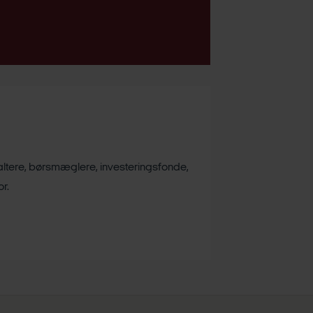
valtere, børsmæglere, investeringsfonde,
r.