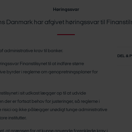
Høringssvar
s Danmark har afgivet høringssvar til Finansti
 administrative krav til banker.
DEL & 
ngssvar Finanstilsynet til at indføre større
tive byrder i reglerne om genopretningsplaner for
stilsynet i sit udkast lægger op til at udvide
 der er fortsat behov for justeringer, så reglerne i
 risici og ikke pålægger unødigt tunge administrative
e institutter.
t, at grænsen for at kunne anvende forenklede krav i