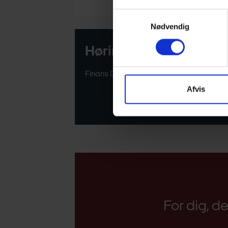
Samtykkevalg
Nødvendig
Høringssvar
Finans Danmarks høringssvar
Afvis
For dig, d