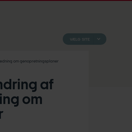
VÆLG SITE
jledning om genopretningsplaner
ndring af
ning om
r