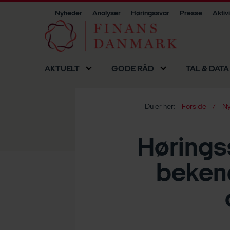
Nyheder
Analyser
Høringssvar
Presse
Aktiv
AKTUELT
GODE RÅD
TAL & DATA
Du er her:
Forside
Ny
Høringss
bekend