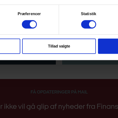
Præferencer
Statistik
Høring
Link til vejledning
Tillad valgte
Link til bekendtgørelse
FÅ OPDATERINGER PÅ MAIL
er ikke vil gå glip af nyheder fra Fina