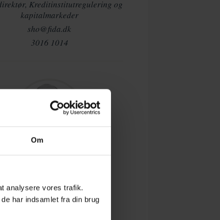
irektør, Kreditinstitutregulering og
kapitalmarkeder
sho@fida.dk
3016 1014
Om
CARSTEN BRINK
Chefkonsulent
cb@fida.dk
 at analysere vores trafik.
3123 1654
de har indsamlet fra din brug