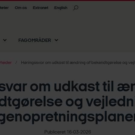
iteter
Om os
Extranet
English
FAGOMRÅDER
heder
Høringssvar om udkast til ændring af bekendtgørelse og ve
var om udkast til æ
tgørelse og vejled
genopretningsplane
Publiceret 16-03-2026