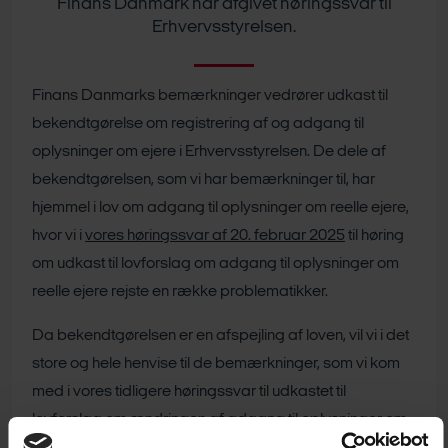
Finans Danmark har afgivet høringssvar til
Erhvervsstyrelsen.
Finans Danmarks bemærkninger vedrører udkast til
bekendtgørelse om registrering af og adgang til
oplysninger om ejere i Erhvervsstyrelsen. De dele af
bekendtgørelsen, som vi har bemærkninger til, har
hjemmel i lov om adgang til oplysninger om reelle ejere,
hvor vi i
vores høringssvar af 20. februar 2025
til høring
om udkast til lovforslag om adgang til oplysninger om
reelle ejere rejste en række problematikker.
Da bekendtgørelsen er en afspejling af loven, vil vi i det
store og hele henvise til de bemærkninger, som vi kom
med i vores tidligere høringssvar til udkastet til
lovforslag om ændringen af adgang til oplysninger om