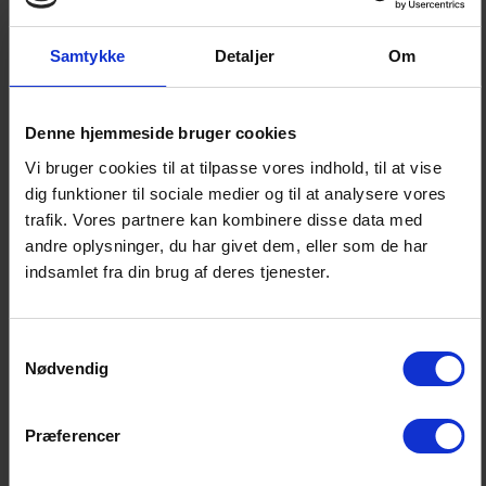
reelle ejere.
Samtykke
Detaljer
Om
DEL & PRINT
Denne hjemmeside bruger cookies
Vi bruger cookies til at tilpasse vores indhold, til at vise
dig funktioner til sociale medier og til at analysere vores
Høringssvar
trafik. Vores partnere kan kombinere disse data med
andre oplysninger, du har givet dem, eller som de har
Finans Danmarks høringssvar
indsamlet fra din brug af deres tjenester.
Samtykkevalg
Nødvendig
Høring
Præferencer
Link til høring