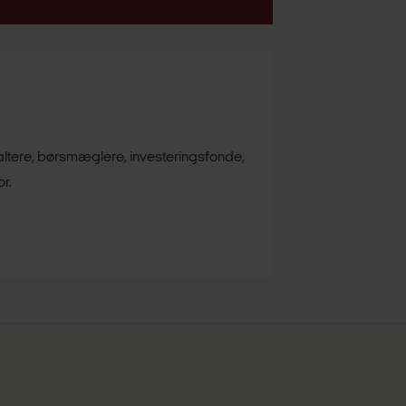
valtere, børsmæglere, investeringsfonde,
r.