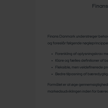
Finans
Finans Danmark understreger behove
og foreslår følgende nøgleprincippe
Forenkling af oplysningskrav m
Klare og fælles definitioner af 
Fleksible, men veldefinerede p
Bedre tilpasning af bæredygti
Formålet er at øge gennemsigtighed
markedsudviklingen inden for bæredy