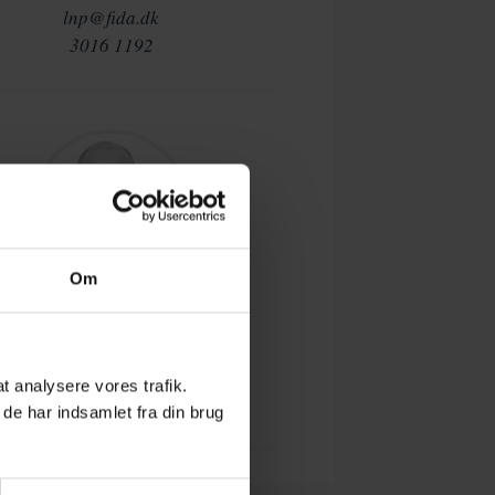
lnp@fida.dk
3016 1192
Om
CARSTEN BRINK
Chefkonsulent
cb@fida.dk
 at analysere vores trafik.
3123 1654
de har indsamlet fra din brug