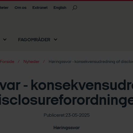
iteter
Om os
Extranet
English
FAGOMRÅDER
Forside
Nyheder
Høringssvar - konsekvensudredning af disclo
var - konsekvensudr
isclosureforordning
Publiceret 23-05-2025
Høringssvar