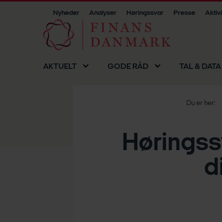
Nyheder
Analyser
Høringssvar
Presse
Aktiv
AKTUELT
GODE RÅD
TAL & DATA
Du er her:
Høringss
d