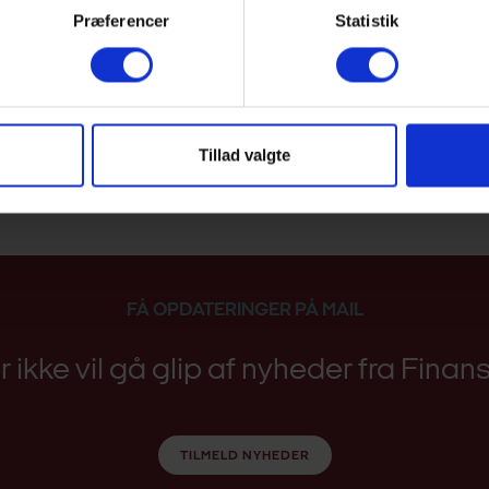
Præferencer
Statistik
Høring
Link til høring
Tillad valgte
FÅ OPDATERINGER PÅ MAIL
er ikke vil gå glip af nyheder fra Fina
TILMELD NYHEDER