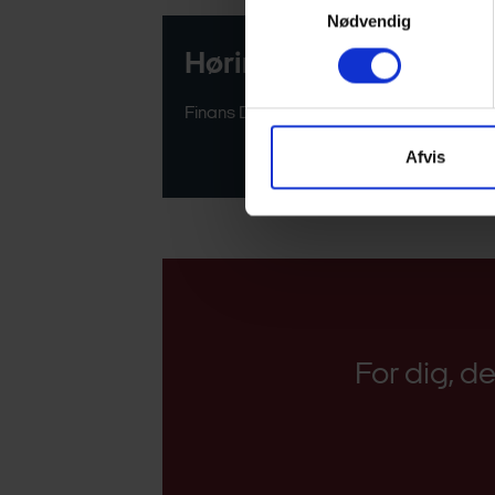
Nødvendig
Høringssvar
Finans Danmarks høringssvar
Afvis
For dig, d