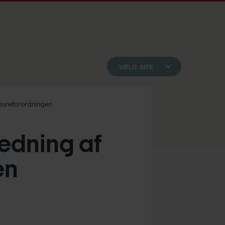
VÆLG SITE
sureforordningen
edning af
en