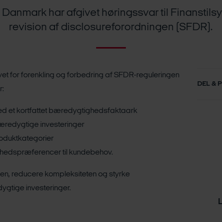
 Danmark har afgivet høringssvar til Finanstils
revision af disclosureforordningen (SFDR).
t for forenkling og forbedring af SFDR-reguleringen
DEL & 
r:
ed et kortfattet bæredygtighedsfaktaark
bæredygtige investeringer
roduktkategorier
ghedspræferencer til kundebehov.
en, reducere kompleksiteten og styrke
gtige investeringer.