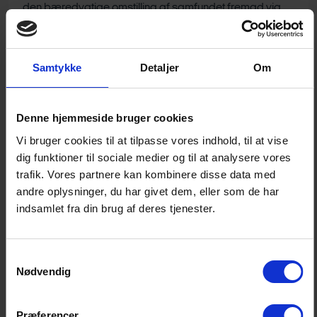
den bæredygtige omstilling af samfundet fremad via
de rette produkter, billig finansiering og kvalificeret
rådgivning – ikke mindst når det gælder
energirenovering. Med ”fyr dit fyr” sætter bankerne og
Samtykke
Detaljer
Om
regeringen nu turbo på den grønne omstilling i tusindvis
af danske hjem, og bidrager til at gøre Danmark
Denne hjemmeside bruger cookies
uafhængig af Rusland,” siger Carsten Egeriis,
Vi bruger cookies til at tilpasse vores indhold, til at vise
administrerende direktør i Danske Bank og formand for
dig funktioner til sociale medier og til at analysere vores
Finans Danmark.
trafik. Vores partnere kan kombinere disse data med
andre oplysninger, du har givet dem, eller som de har
Partnerskabet udspringer af regeringens reformudspil
indsamlet fra din brug af deres tjenester.
Danmark Kan Mere II
. Som foreslået vil regeringen fjerne
tinglysningsafgiften på lån til grønne varmekilder.
Samtykkevalg
Derudover vil den finansielle sektor ikke tage betaling
Nødvendig
for at oprette disse lån, ligesom renten på lånene vil
være lav.
Præferencer