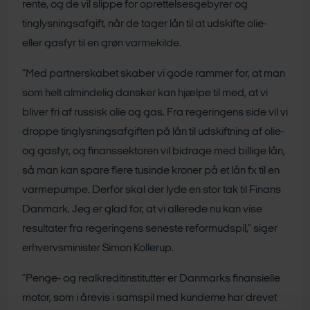
rente, og de vil slippe for oprettelsesgebyrer og
tinglysningsafgift, når de tager lån til at udskifte olie-
eller gasfyr til en grøn varmekilde.
”Med partnerskabet skaber vi gode rammer for, at man
som helt almindelig dansker kan hjælpe til med, at vi
bliver fri af russisk olie og gas. Fra regeringens side vil vi
droppe tinglysningsafgiften på lån til udskiftning af olie-
og gasfyr, og finanssektoren vil bidrage med billige lån,
så man kan spare flere tusinde kroner på et lån fx til en
varmepumpe. Derfor skal der lyde en stor tak til Finans
Danmark. Jeg er glad for, at vi allerede nu kan vise
resultater fra regeringens seneste reformudspil,” siger
erhvervsminister Simon Kollerup.
”Penge- og realkreditinstitutter er Danmarks finansielle
motor, som i årevis i samspil med kunderne har drevet