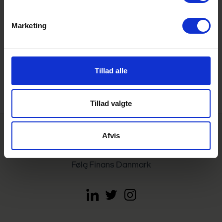
tale med unge om indtægter, udgifter, forbrug og
opsparing og dermed hjælpe dem til at finde balancen i
Marketing
hverdagsøkonomien” siger Frederik Giese, Projektchef i
Forbrugerrådet Tænk.
Tillad alle
Tillad valgte
Afvis
Følg Finans Danmark