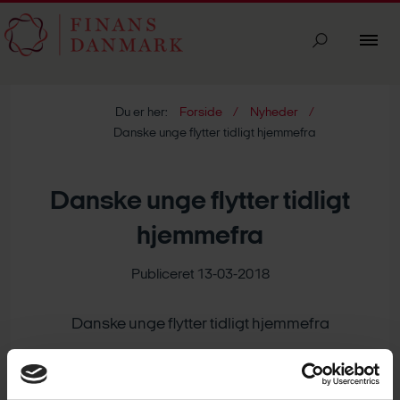
Du er her:
Forside
Nyheder
Danske unge flytter tidligt hjemmefra
Danske unge flytter tidligt
hjemmefra
Publiceret 13-03-2018
Danske unge flytter tidligt hjemmefra
De svenske unge har førertrøjen, og de flytter