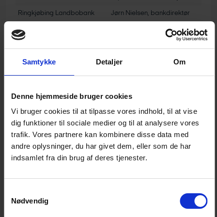
Ringkjøbing Landbobank
Jørn Nielsen, bankdirektør
ATP
Kasper Lorenzen,
fondsdirektør
ATP (stedfortræder)
Ole Buhl, Head of ESG
Samtykke
Detaljer
Om
Københavns Universitet
Katherine Richardson,
professor
Denne hjemmeside bruger cookies
Danmarks Grønne
Michael Zöllner,
Vi bruger cookies til at tilpasse vores indhold, til at vise
Investeringsfond
erhvervskundedirektør
dig funktioner til sociale medier og til at analysere vores
Jyske Bank
Ole Sørensen, Senior Director
trafik. Vores partnere kan kombinere disse data med
Impact investing
Pelle Pedersen, impact
andre oplysninger, du har givet dem, eller som de har
investor
indsamlet fra din brug af deres tjenester.
Københavns Universitet
Peter Birch Sørensen,
professor
Samtykkevalg
Ørsted
Rasmus Skov, Head of Group
Nødvendig
Sustainability