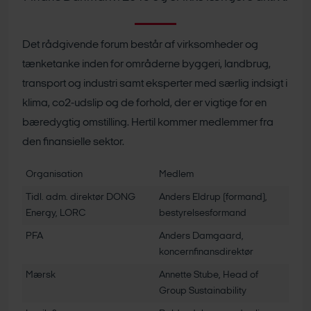
Det rådgivende forum består af virksomheder og
tænketanke inden for områderne byggeri, landbrug,
transport og industri samt eksperter med særlig indsigt i
klima, co2-udslip og de forhold, der er vigtige for en
bæredygtig omstilling. Hertil kommer medlemmer fra
den finansielle sektor.
Organisation
Medlem
Tidl. adm. direktør DONG
Anders Eldrup (formand),
Energy, LORC
bestyrelsesformand
PFA
Anders Damgaard,
koncernfinansdirektør
Mærsk
Annette Stube, Head of
Group Sustainability