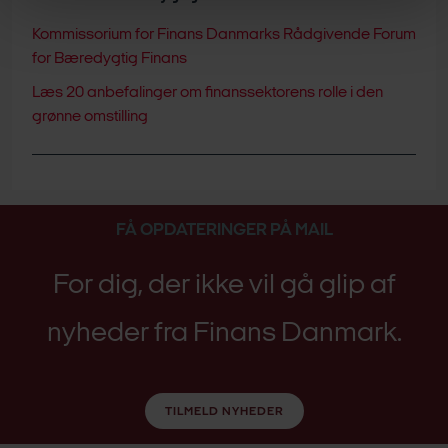
Kommissorium for Finans Danmarks Rådgivende Forum
for Bæredygtig Finans
Læs 20 anbefalinger om finanssektorens rolle i den
grønne omstilling
FÅ OPDATERINGER PÅ MAIL
For dig, der ikke vil gå glip af
nyheder fra Finans Danmark.
TILMELD NYHEDER