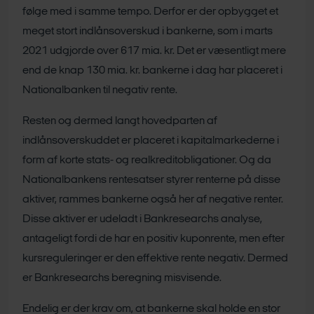
følge med i samme tempo. Derfor er der opbygget et
meget stort indlånsoverskud i bankerne, som i marts
2021 udgjorde over 617 mia. kr. Det er væsentligt mere
end de knap 130 mia. kr. bankerne i dag har placeret i
Nationalbanken til negativ rente.
Resten og dermed langt hovedparten af
indlånsoverskuddet er placeret i kapitalmarkederne i
form af korte stats- og realkreditobligationer. Og da
Nationalbankens rentesatser styrer renterne på disse
aktiver, rammes bankerne også her af negative renter.
Disse aktiver er udeladt i Bankresearchs analyse,
antageligt fordi de har en positiv kuponrente, men efter
kursreguleringer er den effektive rente negativ. Dermed
er Bankresearchs beregning misvisende.
Endelig er der krav om, at bankerne skal holde en stor