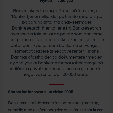
Nyhed
Analyse
Børsen skrev fredag d. 7. maj på forsiden, at
”Banker tjener milliarder på kunders indlån” på
baggrund af tal fra analysefirmaet
Bankresearch. Men tallene fra Bankresearch
overser det faktum, at de penge som bankerne
har placeret i Nationalbanken, kun udgør en lille
del af den likviditet, som bankerne er tvunget til
samlet at placere til negative renter. Finans
Danmark fastholder og dokumenterer med en
ny analyse, at bankerne fortsat taber penge på
indlån fra privatkunder, selv med en grænse for
negative renter på 100.000 kroner.
Største indlånsoverskud siden 2005
Danskerne har i de senere år sparet stadig mere op,
samtidig med at efterspørgslen efter lån ikke har kunnet