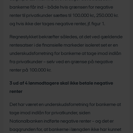
bankerne får ind – både hvis grænsen for negative
renter til privatkunder sættes til 100.000 kr., 250.000 kr.
og hvis ikke der tages negative renter, jf. figur 1.
Regnestykket bekræfter således, at det ved gældende
rentesatser i de finansielle markeder isoleret set er en
underskudsforretning for bankerne at tage imod indlån
fra privatkunder – selv ved en grænse på negative
renter på 100.000 kr.
3 ud af 4 lønmodtagere skal ikke betale negative
renter
Det har været en underskudsforretning for bankerne at
tage imod indlån for privatkunder, siden
Nationalbanken indførte negative renter – og det er
baggrunden for, at bankerne i længden ikke har kunnet