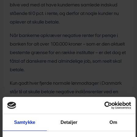
blive ved med at have kundernes samlede indskud
stående til 0 pct. i rente, og derfor at nogle kunder nu
oplever at skulle betale.
Når bankerne opkræver negative renter for penge i
banken for alt over 100.000 kroner – som er den aktuelt
bestemte grænse for en række institutter – er det dog et
fåtal af danskere med almindelige job, som reelt skal
betale.
Kun godt hver fjerde normale lønmodtager i Danmark
står til at skulle betale negative indlånsrenter ved en
grænse på 100.000 kr. – og for de fleste af dem er
udgiften på under 1.200 kr. om året. Tre ud af fire
normale lønmodtagere bliver slet ikke berørt efter de
Samtykke
Detaljer
Om
seneste ændringer – til trods for, at bankerne sætter
penge til på deres indlån.