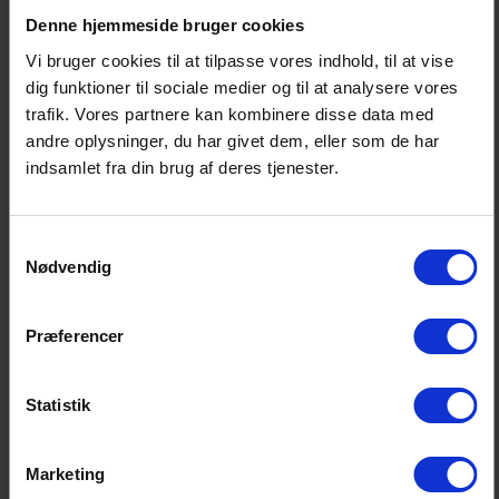
Denne hjemmeside bruger cookies
Vi bruger cookies til at tilpasse vores indhold, til at vise
dig funktioner til sociale medier og til at analysere vores
Fakta:
trafik. Vores partnere kan kombinere disse data med
Bankresearch finder ud fra regnskabstal en positiv
andre oplysninger, du har givet dem, eller som de har
indsamlet fra din brug af deres tjenester.
rente på bankers obligationsbeholdning. Det er dog
ikke retvisende. En betydelig del af bankernes effektive
rente på deres korte obligationsbeholdninger kommer
Samtykkevalg
nemlig i form af kursreguleringer, hvilket Bankresearch
Nødvendig
ikke har medindregnet. Det gør sig særligt gældende
for de korte flex-obligationer med en positiv kupon-rente
Præferencer
på 1 procent, men en negativ effektiv rente inklusive
kursreguleringer på omkring -0,3 til -0,5 procent.
Statistik
Ses f.eks. på treårige flex-obligationer, så udstedes de
normalt med en positiv kupon-rente på 1 procent.
Marketing