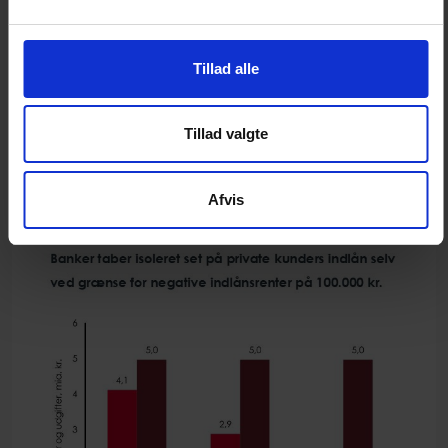
Treårige flex-obligationer med udløb om tre år handler i
øjeblikket til en kurs omkring 104. Disse obligationer
indfries til kurs 100 ved udløb, og der er således et
Tillad alle
gennemsnitligt årligt kurstab på obligationerne på ca.
1,3 procent, og dermed er der altså en effektiv rente på
Tillad valgte
ca. -0,3 procent (efter tillæg af kuponrenten på 1
procent).
Afvis