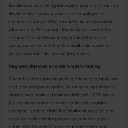
likviditetsreserve, der typisk er placeret i relativt sikre og
likvide aktiver, som også bærer en negativ rente –
reserven udgør p.t. 1.041 mia. kr. Bankerne skal altså
placere langt flere penge i likvide aktiver, end de har
stående i Nationalbanken, og det sker til negative
renter, uanset om det sker i Nationalbanken, udlån i
pengemarkedet eller køb af obligationer.
Regnestykket viser en underskudsforretning
Finans Danmark har i sin analyse fokuseret på indskud
fra bankernes privatkunder. Den seneste opgørelse af
danskernes indskud i bankerne lyder på 1.023 mia. kr.
Når bankerne placerer disse indlån til de negative
renter, der gælder både i Nationalbanken og for korte
stats- og realkreditobligationer, giver det en samlet
udgift på 5,0 mia. kr. Det overstiger det beløb, som